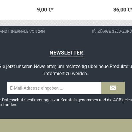
WW2.Artik
gebraucht
9,00 €*
36,00 €
Armeeware
den abgebi
korb
In den Warenkorb
In 
AND INNERHALB VON 24H
ZÜGIGE GELD-ZURÜ
NEWSLETTER
ie jetzt unseren Newsletter, um rechtzeitig über neue Produkte
informiert zu werden.
E-
Mail-
Adresse*
ie
Datenschutzbestimmungen
zur Kenntnis genommen und die
AGB
geles
erstanden.