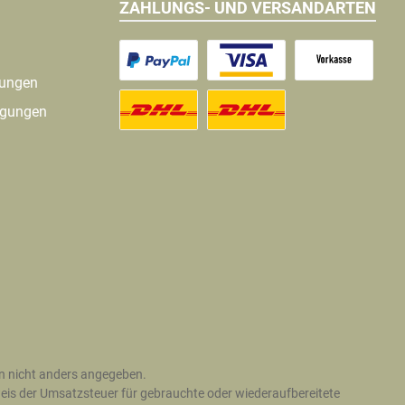
ZAHLUNGS- UND VERSANDARTEN
gungen
ngungen
 nicht anders angegeben.
is der Umsatzsteuer für gebrauchte oder wiederaufbereitete