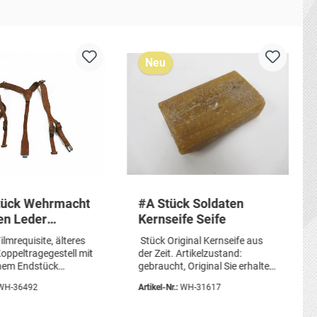
Neu
stück Wehrmacht
#A Stück Soldaten
en Leder
Kernseife Seife
ragegestell
ilmrequisite, älteres
Stück Original Kernseife aus
uisite
oppeltragegestell mit
der Zeit. Artikelzustand:
chem Endstück
gebraucht, Original Sie erhalten
ndigt. Tragespuren,
genau das abgebildete Stück
WH-36492
Artikel-Nr.:
WH-31617
e Patina, fast wie
Seife.
 aus dem