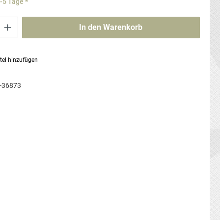
3-5 Tage *
ib den gewünschten Wert ein oder benutze die Schaltflächen um die Anzahl zu erhö
In den Warenkorb
tel hinzufügen
-36873
g