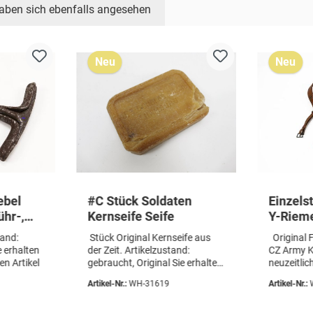
aben sich ebenfalls angesehen
Neu
Neu
ebel
#C Stück Soldaten
Einzel
ühr-,
Kernseife Seife
Y-Riem
Koppelt
tand:
Stück Original Kernseife aus
Original F
TIK
Filmreq
e erhalten
der Zeit. Artikelzustand:
CZ Army K
n Artikel
gebraucht, Original Sie erhalten
neuzeitli
genau das abgebildete Stück
vervollstä
Artikel-Nr.:
WH-31619
Artikel-Nr.:
Seife.
sehr schön
Originale