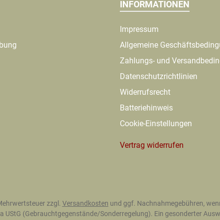
INFORMATIONEN
Impressum
ibung
Allgemeine Geschäftsbedin
Zahlungs- und Versandbedi
Datenschutzrichtlinien
Widerrufsrecht
Batteriehinweis
Cookie-Einstellungen
Vertrag widerrufen
. Mehrwertsteuer zzgl.
Versandkosten
und ggf. Nachnahmegebühren, wenn
 25a UStG (Gebrauchtgegenstände/Sonderregelung). Ein gesonderter Auswe