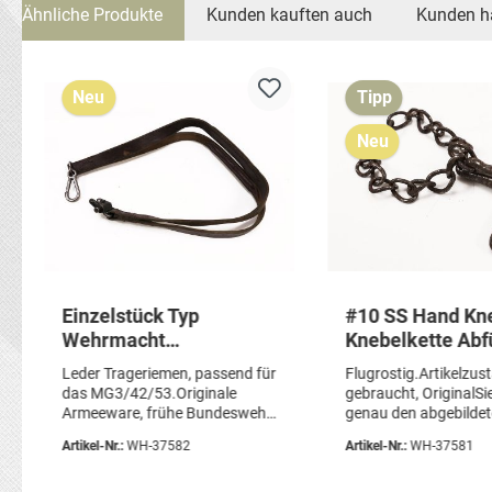
Ähnliche Produkte
Kunden kauften auch
Kunden h
Produktgalerie überspringen
Neu
Tipp
Neu
Einzelstück Typ
#10 SS Hand Kn
Wehrmacht
Knebelkette Abf
Trageriemen Leder für
Vorführ- oder
Leder Trageriemen, passend für
Flugrostig.Artikelzus
Maschinengewehr
Knebelkette AN
das MG3/42/53.Originale
gebraucht, OriginalSi
MG42 Lederriemen MG
Armeeware, frühe Bundeswehr,
genau den abgebildete
keine Reproduktion, sehr
DEFEKT
Artikel-Nr.:
WH-37582
Artikel-Nr.:
WH-37581
schöne Alterspatina,DEFEKT/
Stift am Griffstückverschluß