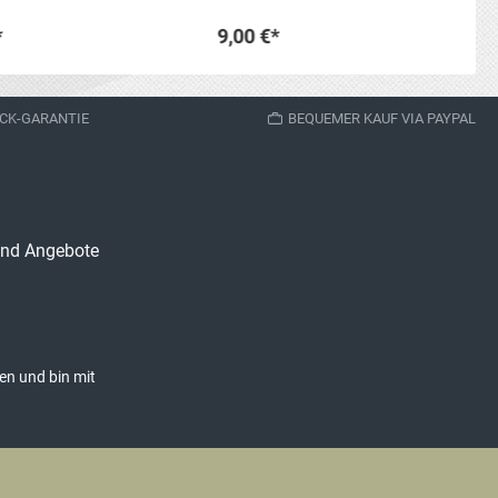
elzustand:
, Nachkriegs
*
9,00 €*
. Sie erhalten genau
ldeten Artikel.
den Warenkorb
In den Warenkorb
CK-GARANTIE
BEQUEMER KAUF VIA PAYPAL
 und Angebote
en und bin mit