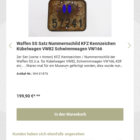
Waffen SS Satz Nummernschild KFZ Kennzeichen
Kübelwagen VW82 Schwimmwagen VW166
2er Set (vorne + hinten) KFZ Kennzeichen / Nummernschild der
Waffen SS.U.a. für Kübelwagen VW82, Schwimmwagen VW166, KDF
etc.....Waren mal für ein Museum gefertigt worden, dies wurde nun
aufgelöst. Sehr schöne Patina, flugrostig....wie Originale halt....
Artikel-Nr.:
WH-31876
Maße: ca. 21.5cm x 18cm (hinten)und 36cm x 8.5cm (vorne)
Artikelzustand: gebraucht, MuseumsanfertigungSie erhalten genau
den abgebildeten Artikel (2x Stück Nummernschilder)
199,90 €*
**
In den Warenkorb
Produktgalerie überspringen
Kunden haben sich ebenfalls angesehen