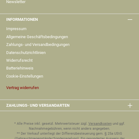
Newsletter
INFORMATIONEN
Impressum
Allgemeine Geschäftsbedingungen
Zahlungs- und Versandbedingungen
Datenschutzrichtlinien
Widerrufsrecht
Batteriehinweis
Cookie-Einstellungen
Vertrag widerrufen
ZAHLUNGS- UND VERSANDARTEN
* Alle Preise inkl. gesetzl. Mehrwertsteuer zzgl.
Versandkosten
und ggf.
Nachnahmegebühren, wenn nicht anders angegeben.
** Der Verkauf unterliegt der Differenzbesteuerung gem. § 25a UStG
(Gebrauchtgegenstände/Sonderregelung). Ein gesonderter Ausweis der