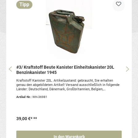
Tipp
#3/ Kraftstoff Beute Kanister Einheitskanister 20L
Benzinkanister 1945
Kraftstoff Kanister 20L. Artikelzustand: gebraucht, Sie erhalten
genau den abgebildeten Artikel! Versand ausschließlich in folgende
Länder: Deutschland, Dänemark, Großbritannien, Belgien,
Niederlande, Luxemburg, Frankreich, Schweiz, Lichtenstein,
Artikel-Nr.:
WH-36981
Österreich, Tschechische Republik und Polen.Benzinkanister werden
grundsätzlich nicht in Flugzeuge verladen.
39,00 €*
**
In den Warenkorb