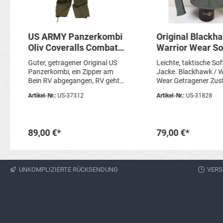
US ARMY Panzerkombi
Original Blackh
Oliv Coveralls Combat
Warrior Wear So
Vehicle Aramid Gr.
Jacke OPS Jack
Guter, getragener Original US
Leichte, taktische Sof
Large
foliage Gr. Med
Panzerkombi, ein Zipper am
Jacke. Blackhawk / W
Bein RV abgegangen, RV geht
Wear Getragener Zus
trotzdem auf/ zu.Gr. Large
hinten am Rücken Tr
Artikel-Nr.:
US-37312
Artikel-Nr.:
US-31828
Short Artikelzustand:
(Knötchen) Artikelzu
gebraucht, OriginalSie erhalten
gebraucht, guter Zus
genau den abgebildeten Artikel
Original Sie erhalten
abgebildeten Artikel!
89,00 €*
79,00 €*
In den Warenkorb
In den Waren
UNKOMPLIZIERTE RÜCKSENDUNG
VERS