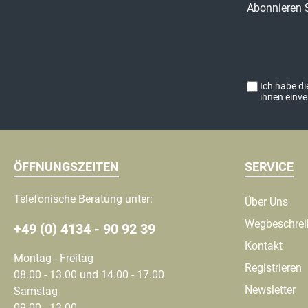
Abonnieren S
Ich habe d
ihnen einv
ÖFFNUNGSZEITEN
SERVICE
Telefonische Beratung unter:
Über Uns
Wegbeschre
+49 (0) 4134 - 90 92 39
Kontakt
Montag - Freitag
Registrieren
08.00 - 13.00 und 14.00 - 17.00
Newsletter
Samstag
09.00 - 13.00