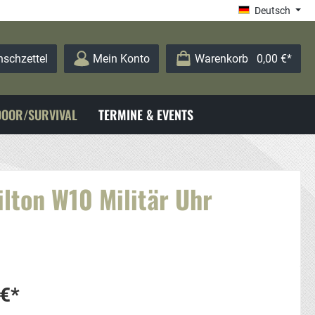
Deutsch
schzettel
Mein Konto
Warenkorb
0,00 €*
OOR/SURVIVAL
TERMINE & EVENTS
lton W10 Militär Uhr
 €*