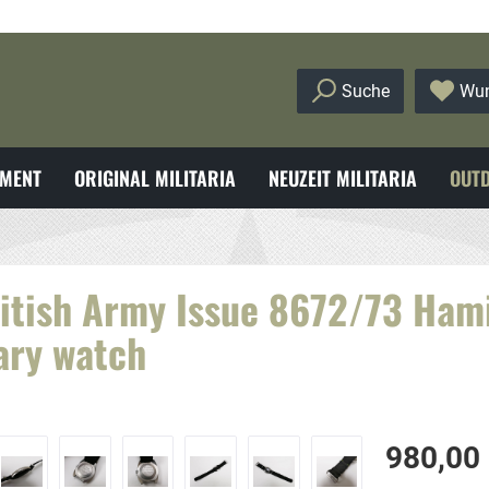
Suche
Wun
MENT
ORIGINAL MILITARIA
NEUZEIT MILITARIA
OUTD
itish Army Issue 8672/73 Hami
ary watch
980,00