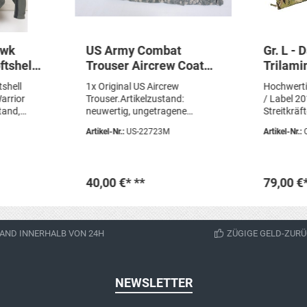
awk
US Army Combat
Gr. L -
ftshell
Trouser Aircrew Coat
Trilami
et
Digital ACU Hose
Hose M
tshell
1x Original US Aircrew
Hochwert
ium
Aramid
Regenh
arrior
Trouser.Artikelzustand:
/ Label 2
tand,
neuwertig, ungetragene
Streitkräf
agespuren
Depotware / US Air Force.
Army.Sehr
Artikel-Nr.:
US-22723M
Artikel-Nr.:
stand:
Material:95% Meta-Aramid5%
Zustand, 
tand,
Para-Aramid
Stabiles, k
 genau den
wasserund
Material S
40,00 €*
**
79,00 €
abgebildet
Large Arti
gebraucht,
korb
In 
AND INNERHALB VON 24H
ZÜGIGE GELD-ZURÜ
NEWSLETTER