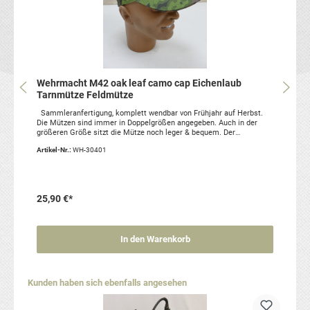
Wehrmacht M42 oak leaf camo cap Eichenlaub
Tarnmütze Feldmütze
Sammleranfertigung, komplett wendbar von Frühjahr auf Herbst.
Die Mützen sind immer in Doppelgrößen angegeben. Auch in der
größeren Größe sitzt die Mütze noch leger & bequem. Der
abgebildete Kopf ist nicht im Angebotsumfang enthalten, er dient
Artikel-Nr.:
WH-30401
nur der Veranschaulichung. Artikelzustand: neu,
ReproduktionMaterial: 100% Baumwolle
25,90 €*
In den Warenkorb
Produktgalerie überspringen
Kunden haben sich ebenfalls angesehen