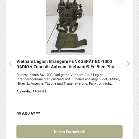
Vietnam Legion Ètrangere FUNKGERÄT BC-1000
RADIO + Zubehör Antenne Vietnam Điện Biên Phủ
Französisches BC-1000 Funkgerät, Vietnam Ära / Legion
Etrangeregebrauchter Zustand, mit Zubehör wie abgebildet - Mikro,
Hörer, 2x Antenne, Tasche und Tragehalterung. Funktion nicht
geprüft, daher Verkauf nur zu Deko-Zwecken. Der Batteriekasten ist
Artikel-Nr.:
FR-34438
leer! SIE KAUFEN GENAU DAS ABGEBILDETE FUNKGERÄT
499,00 €*
**
In den Warenkorb