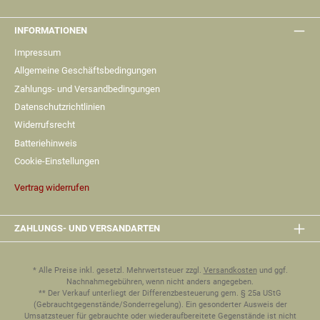
INFORMATIONEN
Impressum
Allgemeine Geschäftsbedingungen
Zahlungs- und Versandbedingungen
Datenschutzrichtlinien
Widerrufsrecht
Batteriehinweis
Cookie-Einstellungen
Vertrag widerrufen
ZAHLUNGS- UND VERSANDARTEN
* Alle Preise inkl. gesetzl. Mehrwertsteuer zzgl.
Versandkosten
und ggf.
Nachnahmegebühren, wenn nicht anders angegeben.
** Der Verkauf unterliegt der Differenzbesteuerung gem. § 25a UStG
(Gebrauchtgegenstände/Sonderregelung). Ein gesonderter Ausweis der
Umsatzsteuer für gebrauchte oder wiederaufbereitete Gegenstände ist nicht