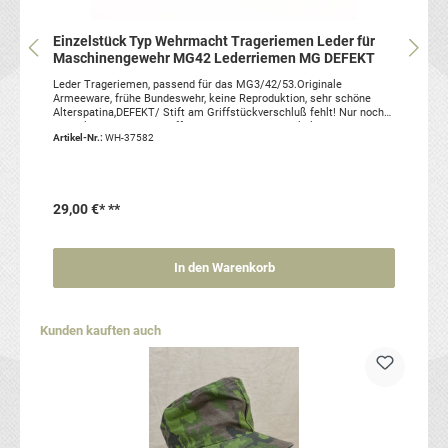
Einzelstück Typ Wehrmacht Trageriemen Leder für
Maschinengewehr MG42 Lederriemen MG DEFEKT
Leder Trageriemen, passend für das MG3/42/53.Originale
Armeeware, frühe Bundeswehr, keine Reproduktion, sehr schöne
Alterspatina,DEFEKT/ Stift am Griffstückverschluß fehlt! Nur noch
zur Deko, oder man schafft eine Reparatur......Artikelzustand:
Artikel-Nr.:
WH-37582
gebraucht, Armeeware Nachkrieg (Bundeswehr) Sie erhalten genau
den abgebildeten Artikel
29,00 €*
**
In den Warenkorb
Produktgalerie überspringen
Kunden kauften auch