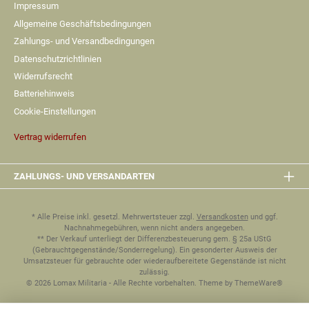
Impressum
Allgemeine Geschäftsbedingungen
Zahlungs- und Versandbedingungen
Datenschutzrichtlinien
Widerrufsrecht
Batteriehinweis
Cookie-Einstellungen
Vertrag widerrufen
ZAHLUNGS- UND VERSANDARTEN
* Alle Preise inkl. gesetzl. Mehrwertsteuer zzgl.
Versandkosten
und ggf.
Nachnahmegebühren, wenn nicht anders angegeben.
** Der Verkauf unterliegt der Differenzbesteuerung gem. § 25a UStG
(Gebrauchtgegenstände/Sonderregelung). Ein gesonderter Ausweis der
Umsatzsteuer für gebrauchte oder wiederaufbereitete Gegenstände ist nicht
zulässig.
© 2026 Lomax Militaria - Alle Rechte vorbehalten. Theme by
ThemeWare®