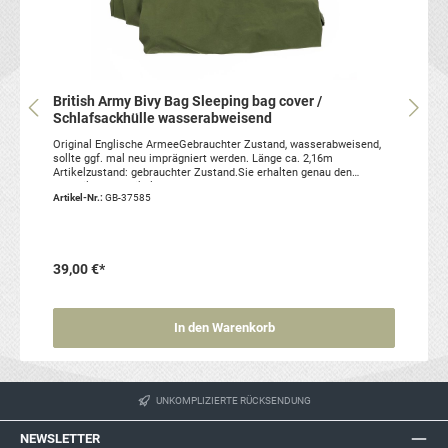
British Army Bivy Bag Sleeping bag cover /
Schlafsackhülle wasserabweisend
Original Englische ArmeeGebrauchter Zustand, wasserabweisend,
sollte ggf. mal neu imprägniert werden. Länge ca. 2,16m
Artikelzustand: gebrauchter Zustand.Sie erhalten genau den
abgebildeten Artikel
Artikel-Nr.:
GB-37585
39,00 €*
In den Warenkorb
UNKOMPLIZIERTE RÜCKSENDUNG
NEWSLETTER