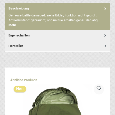
Beschreibung
Gehäuse battle damaged, siehe Bilder, Funktion nicht geprüft.
Artikelzustand: gebraucht, original Sie erhalten genau den abg…
Mehr
Eigenschaften
Hersteller
Produktgalerie überspringen
Ähnliche Produkte
Neu