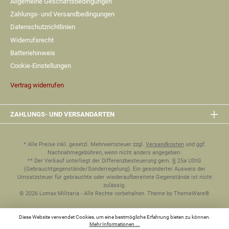
Allgemeine Geschäftsbedingungen
Zahlungs- und Versandbedingungen
Datenschutzrichtlinien
Widerrufsrecht
Batteriehinweis
Cookie-Einstellungen
Vertrag widerrufen
ZAHLUNGS- UND VERSANDARTEN
* Alle Preise inkl. gesetzl. Mehrwertsteuer zzgl.
Versandkosten
und ggf.
Nachnahmegebühren, wenn nicht anders angegeben.
** Der Verkauf unterliegt der Differenzbesteuerung gem. § 25a UStG
(Gebrauchtgegenstände/Sonderregelung). Ein gesonderter Ausweis der
Umsatzsteuer für gebrauchte oder wiederaufbereitete Gegenstände ist nicht
zulässig.
© 2026 Lomax Militaria - Alle Rechte vorbehalten. Theme by
ThemeWare®
Diese Website verwendet Cookies, um eine bestmögliche Erfahrung bieten zu können.
Mehr Informationen ...