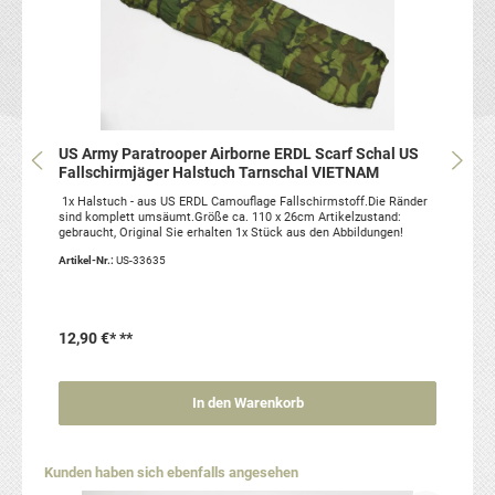
US Army Paratrooper Airborne ERDL Scarf Schal US
Fallschirmjäger Halstuch Tarnschal VIETNAM
1x Halstuch - aus US ERDL Camouflage Fallschirmstoff.Die Ränder
sind komplett umsäumt.Größe ca. 110 x 26cm Artikelzustand:
gebraucht, Original Sie erhalten 1x Stück aus den Abbildungen!
Artikel-Nr.:
US-33635
12,90 €*
**
In den Warenkorb
Produktgalerie überspringen
Kunden haben sich ebenfalls angesehen