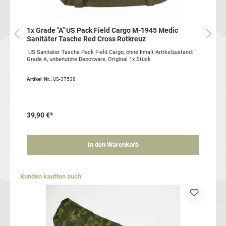
1x Grade "A" US Pack Field Cargo M-1945 Medic
Sanitäter Tasche Red Cross Rotkreuz
US Sanitäter Tasche Pack Field Cargo, ohne Inhalt Artikelzustand:
Grade A, unbenutzte Depotware, Original 1x Stück
Artikel-Nr.:
US-37538
39,90 €*
In den Warenkorb
Produktgalerie überspringen
Kunden kauften auch