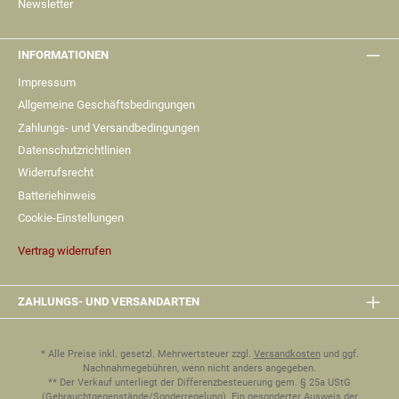
Newsletter
INFORMATIONEN
Impressum
Allgemeine Geschäftsbedingungen
Zahlungs- und Versandbedingungen
Datenschutzrichtlinien
Widerrufsrecht
Batteriehinweis
Cookie-Einstellungen
Vertrag widerrufen
ZAHLUNGS- UND VERSANDARTEN
* Alle Preise inkl. gesetzl. Mehrwertsteuer zzgl.
Versandkosten
und ggf.
Nachnahmegebühren, wenn nicht anders angegeben.
** Der Verkauf unterliegt der Differenzbesteuerung gem. § 25a UStG
(Gebrauchtgegenstände/Sonderregelung). Ein gesonderter Ausweis der