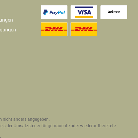
gungen
ngungen
 nicht anders angegeben.
is der Umsatzsteuer für gebrauchte oder wiederaufbereitete