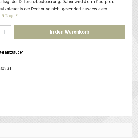
rliegt der Differenzbesteuerung. Daher wird die im Kaufpreis
atzsteuer in der Rechnung nicht gesondert ausgewiesen.
3-5 Tage *
ib den gewünschten Wert ein oder benutze die Schaltflächen um die Anzahl zu erhö
In den Warenkorb
tel hinzufügen
30931
g