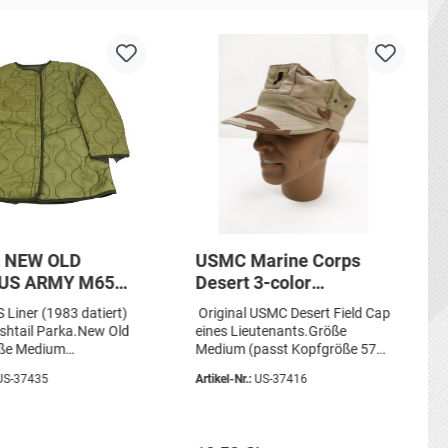
l NEW OLD
USMC Marine Corps
US ARMY M65
Desert 3-color
1983) Innenfutter
Lieutenant Field Cap
S Liner (1983 datiert)
Original USMC Desert Field Cap
ium für M65
Utility Feldmütze Gr.
ishtail Parka.New Old
eines Lieutenants.Größe
l Parka NOS
Medium (58)
öße Medium
Medium (passt Kopfgröße 57
tand: NOS, Original 1x
und 58) Artikelzustand:
US-37435
Artikel-Nr.:
US-37416
gebraucht, original Sie erhalten
genau den abgebildeten Artikel!