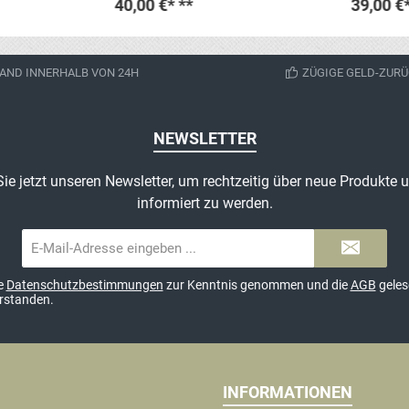
40,00 €*
**
39,00 €
korb
In 
AND INNERHALB VON 24H
ZÜGIGE GELD-ZURÜ
NEWSLETTER
ie jetzt unseren Newsletter, um rechtzeitig über neue Produkte
informiert zu werden.
E-
Mail-
Adresse*
ie
Datenschutzbestimmungen
zur Kenntnis genommen und die
AGB
geles
erstanden.
INFORMATIONEN