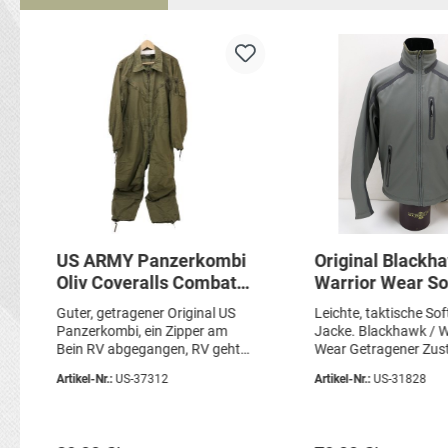
Produktgalerie überspringen
US ARMY Panzerkombi
Original Blackh
Oliv Coveralls Combat
Warrior Wear So
Vehicle Aramid Gr.
Jacke OPS Jack
Guter, getragener Original US
Leichte, taktische Sof
Large
foliage Gr. Med
Panzerkombi, ein Zipper am
Jacke. Blackhawk / W
Bein RV abgegangen, RV geht
Wear Getragener Zus
trotzdem auf/ zu.Gr. Large
hinten am Rücken Tr
Artikel-Nr.:
US-37312
Artikel-Nr.:
US-31828
Short Artikelzustand:
(Knötchen) Artikelzu
gebraucht, OriginalSie erhalten
gebraucht, guter Zus
genau den abgebildeten Artikel
Original Sie erhalten
abgebildeten Artikel!