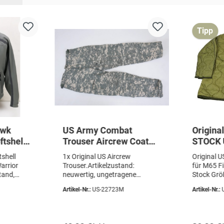
Tipp
awk
US Army Combat
Origina
ftshell
Trouser Aircrew Coat
STOCK 
et
Digital ACU Hose
Liner (
tshell
1x Original US Aircrew
Original U
ium
Aramid
Gr. Med
arrior
Trouser.Artikelzustand:
für M65 F
Fishtai
tand,
neuwertig, ungetragene
Stock Gr
agespuren
Depotware / US Air Force.
Artikelzus
Artikel-Nr.:
US-22723M
Artikel-Nr.:
stand:
Material:95% Meta-Aramid5%
Stück
tand,
Para-Aramid
 genau den