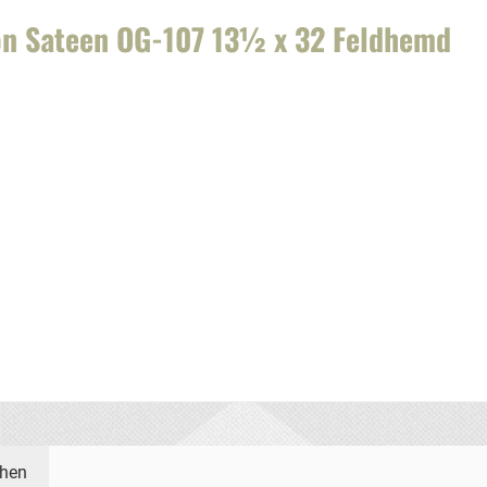
ton Sateen OG-107 13½ x 32 Feldhemd
ehen