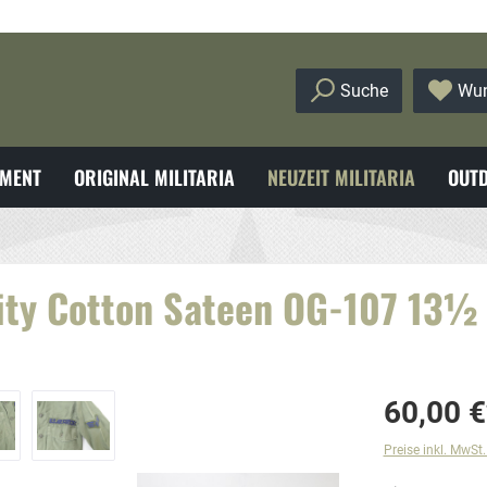
Suche
Wun
MENT
ORIGINAL MILITARIA
NEUZEIT MILITARIA
OUTD
lity Cotton Sateen OG-107 13½
60,00 €
Preise inkl. MwSt