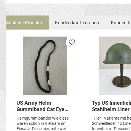
Ähnliche Produkte
Kunden kauften auch
Kunden h
Produktgalerie überspringen
US Army Helm
Typ US Innenhe
Gummiband Cat Eye
Stahlhelm Liner
Band oliv PASGT
/ helles Schwei
Helmgummibänder wie diese
Hier - Variante mit h
Helmet
waren schon in Vietnam im
Schweißleder. 1x Line
Einsatz. Diese hier, mit zwei
Innenhelm - Passend f