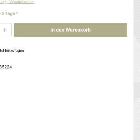
. zzgl. Versandkosten
3-5 Tage *
ib den gewünschten Wert ein oder benutze die Schaltflächen um die Anzahl zu erhö
In den Warenkorb
tel hinzufügen
35224
g