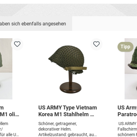
aben sich ebenfalls angesehen
Tipp
lm
US ARMY Type Vietnam
US Army VIETNAM 
 M1 oliv
Korea M1 Stahlhelm mit
Paratro
ßband
Helmnetz und Liner
Airborn
ellem
Schöner, getragener,
US ARMY
Fallsch
r/
dekorativer Helm.
Fallschir
ür alle US
Artikelzustand: gebraucht, aus
schönem F