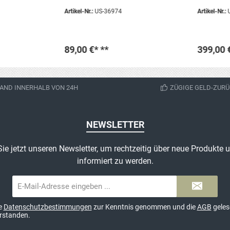
 zum
Sammlung Sie erhalten genau
(Schweißb
Artikel-Nr.:
US-36974
Artikel-Nr.:
den abgebildeten Artikel!
Kinnberie
g
Mitchell h
(1963)und 
n
Assessoir
89,00 €*
**
399,00 
bar.Keine
Vietnam H
ur Deko,
gebraucht
erhalten 
korb
In den Warenkorb
In 
abgebildet
AND INNERHALB VON 24H
ZÜGIGE GELD-ZURÜ
inern
iginal
g), welche
NEWSLETTER
gefertigt
ie jetzt unseren Newsletter, um rechtzeitig über neue Produkte
ucht,
informiert zu werden.
nthält
ischen
E-
Mail-
Adresse*
ie
Datenschutzbestimmungen
zur Kenntnis genommen und die
AGB
geles
erstanden.