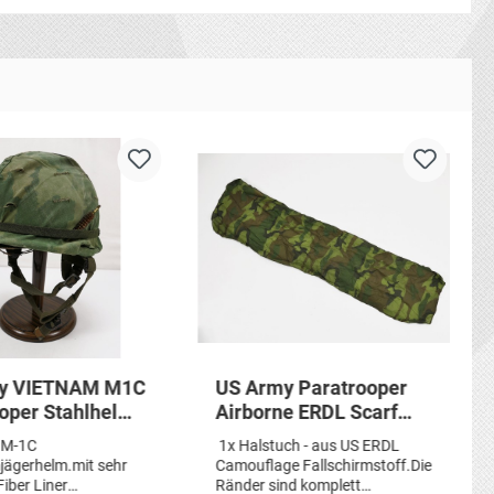
M1C
US Army Paratrooper
oper Stahlhelm
Airborne ERDL Scarf
e
Schal US
 M-1C
1x Halstuch - aus US ERDL
irmjägerhelm
Fallschirmjäger
mjägerhelm.mit sehr
Camouflage Fallschirmstoff.Die
Halstuch Tarnschal
iber Liner
Ränder sind komplett