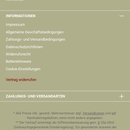
INFORMATIONEN
Impressum
Allgemeine Geschäftsbedingungen
Zahlungs- und Versandbedingungen
Datenschutzrichtlinien
Widerrufsrecht
Batteriehinweis
Cookie-Einstellungen
Vertrag widerrufen
ZAHLUNGS- UND VERSANDARTEN
* Alle Preise inkl. gesetzl. Mehrwertsteuer zzgl.
Versandkosten
und ggf.
Nachnahmegebühren, wenn nicht anders angegeben.
** Der Verkauf unterliegt der Differenzbesteuerung gem. § 25a UStG
(Gebrauchtgegenstände/Sonderregelung). Ein gesonderter Ausweis der