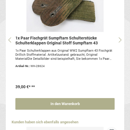
1x Paar Fischgrät Sumpftarn Schulterstücke
Schulterklappen Original Stoff Sumpftarn 43
1x Paar Schulterklappen aus Original WW2 Sumpftarn 43 Fischgrät
Drillich Stoffmaterial. Artikelzustand: gebraucht, Original
MaterialDie Detailbilder sind beispielhaft, Sie bekommen 1x Paar
aus dem Lot.
Artikel-Nr.:
WH-28624
39,00 €*
**
In den Warenkorb
Produktgalerie überspringen
Kunden haben sich ebenfalls angesehen