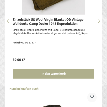
Einzelstück US Wool Virgin Blanket OD Vintage
Wolldecke Camp Decke 1943 Reproduktion
Einzelstück Repro, unbenutzt, mit Label Sie kaufen genau die
abgebildete Decke!Artikelzustand: gebraucht (unbenutzt), Repro
Artikel-Nr.:
US-37577
39,00 €*
In den Warenkorb
Produktgalerie überspringen
Kunden kauften auch