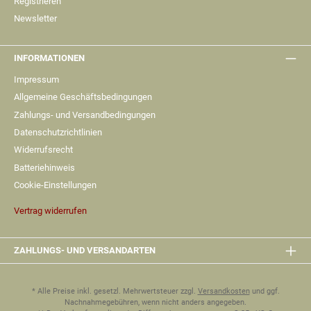
Registrieren
Newsletter
INFORMATIONEN
Impressum
Allgemeine Geschäftsbedingungen
Zahlungs- und Versandbedingungen
Datenschutzrichtlinien
Widerrufsrecht
Batteriehinweis
Cookie-Einstellungen
Vertrag widerrufen
ZAHLUNGS- UND VERSANDARTEN
* Alle Preise inkl. gesetzl. Mehrwertsteuer zzgl.
Versandkosten
und ggf.
Nachnahmegebühren, wenn nicht anders angegeben.