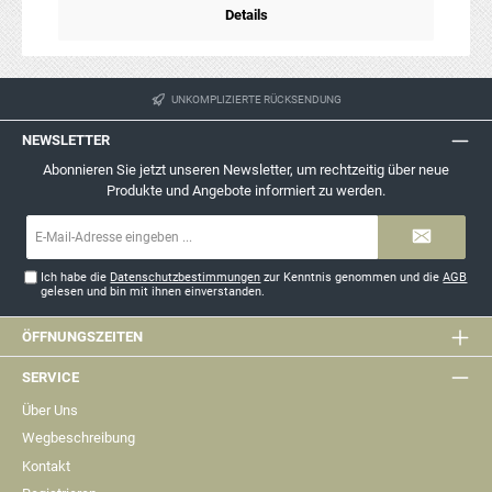
Details
UNKOMPLIZIERTE RÜCKSENDUNG
NEWSLETTER
Abonnieren Sie jetzt unseren Newsletter, um rechtzeitig über neue
Produkte und Angebote informiert zu werden.
E-
Mail-
Adresse*
Ich habe die
Datenschutzbestimmungen
zur Kenntnis genommen und die
AGB
gelesen und bin mit ihnen einverstanden.
ÖFFNUNGSZEITEN
SERVICE
Über Uns
Wegbeschreibung
Kontakt