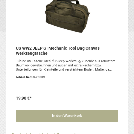
US WW2 JEEP GI Mechanic Tool Bag Canvas
Werkzeugtasche
Kleine US Tasche, ideal für Jeep Werkzeug/Zubehör aus robustem
Baumwollgewebe.Innen und außen mit extra Fächern bzw.
Unterteilungen für Kleinteile und verstärktem Boden. Maße: ca.
31x13x17cm Artikelzustand: neu, Reproduktion Material: 100%
Artikel-Nr.:
US-25309
Baumwolle
19,90 €*
In den Warenkorb