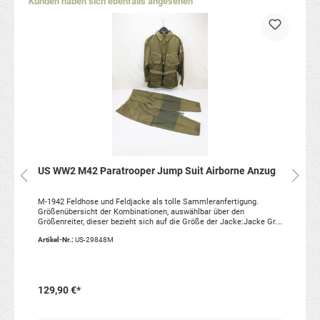
Produktgalerie überspringen
Kunden haben sich ebenfalls angesehen
US WW2 M42 Paratrooper Jump Suit Airborne Anzug
M-1942 Feldhose und Feldjacke als tolle Sammleranfertigung.
Größenübersicht der Kombinationen, auswählbar über den
Größenreiter, dieser bezieht sich auf die Größe der Jacke:Jacke Gr.
US36, Hose Gr. W28 Jacke Gr. US38, Hose Gr. W30 Jacke Gr. US40,
Artikel-Nr.:
US-29848M
Hose Gr. W32Jacke Gr. US42, Hose Gr. W34Jacke Gr. US44, Hose Gr.
W36Jacke Gr. US46, Hose Gr. W38Jacke Gr. US48, Hose Gr.
W40Jacke Gr. US50, Hose Gr. W42Jacke Gr. US52, Hose Gr.
W44Artikelzustand: neu, Reproduktion Material: 100% Baumwolle
129,90 €*