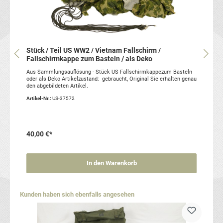
Stück / Teil US WW2 / Vietnam Fallschirm /
Fallschirmkappe zum Basteln / als Deko
Aus Sammlungsauflösung - Stück US Fallschirmkappezum Basteln
oder als Deko Artikelzustand: gebraucht, Original Sie erhalten genau
den abgebildeten Artikel.
Artikel-Nr.:
US-37572
40,00 €*
In den Warenkorb
Produktgalerie überspringen
Kunden haben sich ebenfalls angesehen