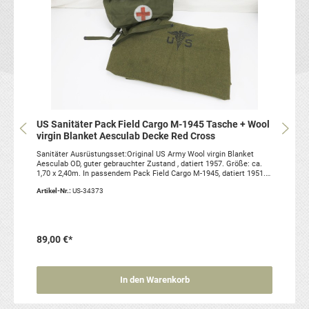
US Sanitäter Pack Field Cargo M-1945 Tasche + Wool
virgin Blanket Aesculab Decke Red Cross
Sanitäter Ausrüstungsset:Original US Army Wool virgin Blanket
Aesculab OD, guter gebrauchter Zustand , datiert 1957. Größe: ca.
1,70 x 2,40m. In passendem Pack Field Cargo M-1945, datiert 1951.
Mit Rotkreuz versehen und somit zur Sanitätertasche
Artikel-Nr.:
US-34373
umfunktioniert in gutem gebrauchten Zustand. Artikelzustand:
gebraucht, original US Army Sie erhalten genau das abgebildete Set!
89,00 €*
In den Warenkorb