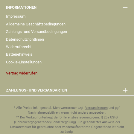
INFORMATIONEN
Impressum
Allgemeine Geschäftsbedingungen
Zahlungs- und Versandbedingungen
Datenschutzrichtlinien
Widerrufsrecht
Batteriehinweis
Cookie-Einstellungen
Vertrag widerrufen
ZAHLUNGS- UND VERSANDARTEN
* Alle Preise inkl. gesetzl. Mehrwertsteuer zzgl.
Versandkosten
und ggf.
Nachnahmegebühren, wenn nicht anders angegeben.
** Der Verkauf unterliegt der Differenzbesteuerung gem. § 25a UStG
(Gebrauchtgegenstände/Sonderregelung). Ein gesonderter Ausweis der
Umsatzsteuer für gebrauchte oder wiederaufbereitete Gegenstände ist nicht
zulässig.