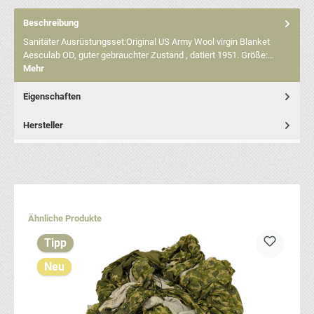
Beschreibung
Sanitäter Ausrüstungsset:Original US Army Wool virgin Blanket
Aesculab OD, guter gebrauchter Zustand , datiert 1951. Größe:…
Mehr
Eigenschaften
Hersteller
Produktgalerie überspringen
Ähnliche Produkte
Tipp
Neu