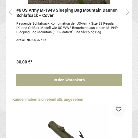
#6 US Army M-1949 Sleeping Bag Mountain Daunen
Schlafsack + Cover
Passende Schlafsack Kombination der US-Army, Size S? Regular
(Kleine Größe), Modell wie US WW2.Bestehend aus einem M-1949
Sleeping Bag Mountain (1952 datiert) und Sleeping Bag
Case.Schlafsack und Cover in stärker gebrauchtem Zustand, einige
Artikel-Nr.:
US-37576
kleine Risse/ Löcher, so dass einige kleinere Daunen frei
sind.Artikelzustand: gebraucht, original Sie erhalten genau den
abgebildeten Artikel!
30,00 €*
In den Warenkorb
Produktgalerie überspringen
Kunden haben sich ebenfalls angesehen