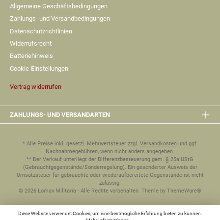
Allgemeine Geschäftsbedingungen
Zahlungs- und Versandbedingungen
Datenschutzrichtlinien
Widerrufsrecht
Batteriehinweis
Cookie-Einstellungen
Vertrag widerrufen
ZAHLUNGS- UND VERSANDARTEN
* Alle Preise inkl. gesetzl. Mehrwertsteuer zzgl.
Versandkosten
und ggf.
Nachnahmegebühren, wenn nicht anders angegeben.
** Der Verkauf unterliegt der Differenzbesteuerung gem. § 25a UStG
(Gebrauchtgegenstände/Sonderregelung). Ein gesonderter Ausweis der
Umsatzsteuer für gebrauchte oder wiederaufbereitete Gegenstände ist nicht
zulässig.
© 2026 Lomax Militaria - Alle Rechte vorbehalten. Theme by
ThemeWare®
Diese Website verwendet Cookies, um eine bestmögliche Erfahrung bieten zu können.