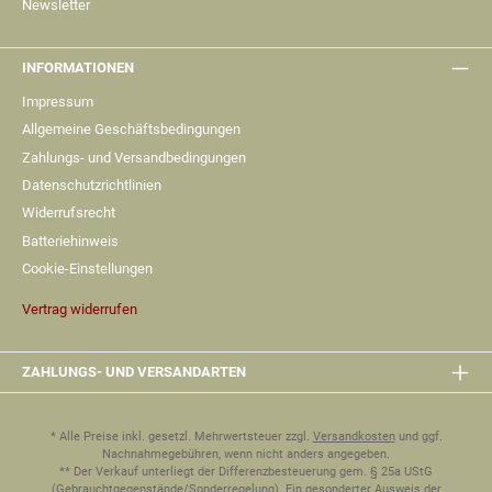
Newsletter
INFORMATIONEN
Impressum
Allgemeine Geschäftsbedingungen
Zahlungs- und Versandbedingungen
Datenschutzrichtlinien
Widerrufsrecht
Batteriehinweis
Cookie-Einstellungen
Vertrag widerrufen
ZAHLUNGS- UND VERSANDARTEN
* Alle Preise inkl. gesetzl. Mehrwertsteuer zzgl.
Versandkosten
und ggf.
Nachnahmegebühren, wenn nicht anders angegeben.
** Der Verkauf unterliegt der Differenzbesteuerung gem. § 25a UStG
(Gebrauchtgegenstände/Sonderregelung). Ein gesonderter Ausweis der