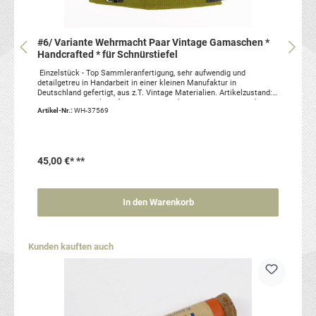
#6/ Variante Wehrmacht Paar Vintage Gamaschen *
Handcrafted * für Schnürstiefel
Einzelstück - Top Sammleranfertigung, sehr aufwendig und
detailgetreu in Handarbeit in einer kleinen Manufaktur in
Deutschland gefertigt, aus z.T. Vintage Materialien. Artikelzustand:
gebraucht, SammleranfertigungSie erhalten genau das abgebildete
Artikel-Nr.:
WH-37569
Paar!
45,00 €*
**
In den Warenkorb
Produktgalerie überspringen
Kunden kauften auch