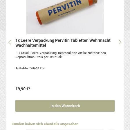
1x Leere Verpackung Pervitin Tabletten Wehrmacht
Wachhaltemittel
1x Stück Leere Verpackung, Reproduktion Artikelzustand: neu,
Reproduktion Preis per 1x Stück
Artikel-Nr.:
WH-31114
19,90 €*
In den Warenkorb
Produktgalerie überspringen
Kunden haben sich ebenfalls angesehen