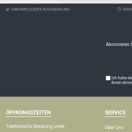
In den Warenkorb
In den Waren
sind.Artikelzustand: 
UNKOMPLIZIERTE RÜCKSENDUNG
VERS
original Sie erhalten
abgebildeten Artikel!
Abonnieren S
Ich habe d
ihnen einv
ÖFFNUNGSZEITEN
SERVICE
Telefonische Beratung unter:
Über Uns