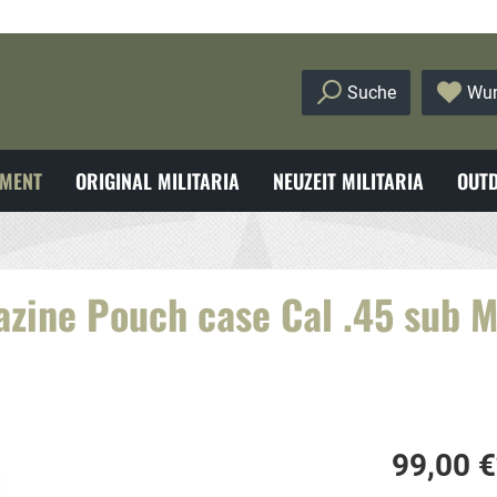
Suche
Wun
MENT
ORIGINAL MILITARIA
NEUZEIT MILITARIA
OUTD
zine Pouch case Cal .45 sub M
99,00 €