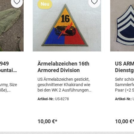
Neu
1949
Ärmelabzeichen 16th
US ARM
ountain
Armored Division
Dienstg
ack +
T/Sgt T
US Ärmelabzeichen gestickt,
Sehr schö
Sergean
rmy, Size
geschnittener Khakirand wie
Sammlerfe
Abzeic
öße),
bei den WK 2 Ausführungen
Paar (=2 S
Bestehend
Sammleranfertigung
neu, Repr
Artikel-Nr.:
US-8278
Artikel-Nr.:
eeping
Artikelzustand: gebraucht
atiert)
Cover in
10,00 €*
10,00 €
 Zustand,
öcher, so
aunen frei