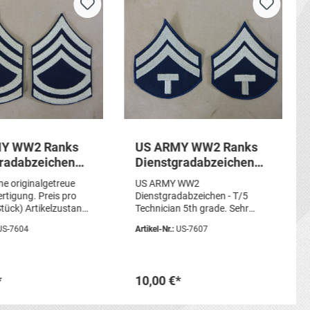
Y WW2 Ranks
US ARMY WW2 Ranks
radabzeichen
Dienstgradabzeichen
echnical
T/5 Technician 5th
ne originalgetreue
US ARMY WW2
t Uniform Rang
grade Uniform Rang
rtigung. Preis pro
Dienstgradabzeichen - T/5
hen
Abzeichen
tück) Artikelzustand:
Technician 5th grade. Sehr
oduktion
schöne originalgetreue
US-7604
Artikel-Nr.:
US-7607
Sammlerfertigung. Preis pro
Paar (=2 Stück) Artikelzustand:
neu, Reproduktion
*
10,00 €*