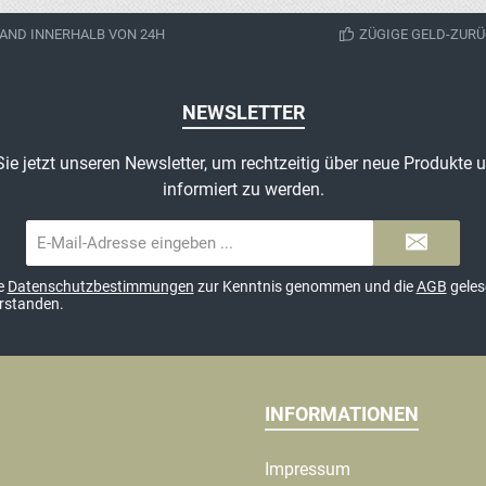
korb
In den Warenkorb
In 
gebraucht,
AND INNERHALB VON 24H
ZÜGIGE GELD-ZURÜ
 genau den
NEWSLETTER
ie jetzt unseren Newsletter, um rechtzeitig über neue Produkte
informiert zu werden.
E-
Mail-
Adresse*
ie
Datenschutzbestimmungen
zur Kenntnis genommen und die
AGB
geles
erstanden.
INFORMATIONEN
Impressum