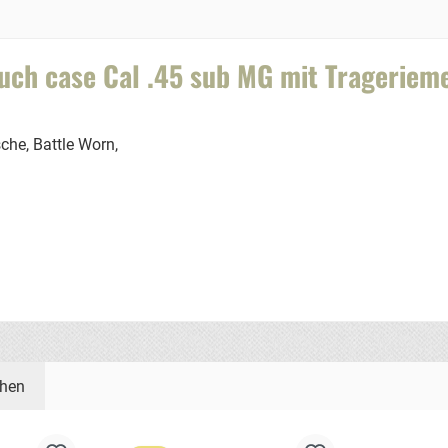
ch case Cal .45 sub MG mit Trageriem
he, Battle Worn,
ehen