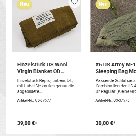
Neu
Neu
Einzelstück US Wool
#6 US Army M-
Virgin Blanket OD
Sleeping Bag M
Vintage Wolldecke
Daunen Schlafs
Einzelstück Repro, unbenutzt,
Passende Schlafsack
Camp Decke 1943
Cover
mit Label Sie kaufen genau die
Kombination der US-A
Reproduktion
abgebildete
S? Regular (Kleine Gr
Decke!Artikelzustand:
Modell wie US WW2.
Artikel-Nr.:
US-37577
Artikel-Nr.:
US-37576
gebraucht (unbenutzt), Repro
aus einem M-1949 Sl
Bag Mountain (1952 d
und Sleeping Bag
Case.Schlafsack und 
39,00 €*
30,00 €*
stärker gebrauchtem
einige kleine Risse/ L
dass einige kleinere D