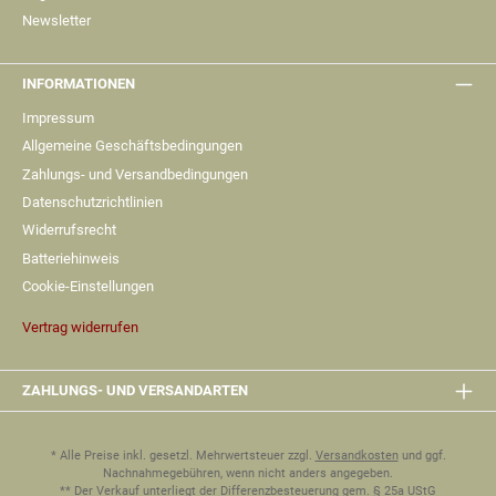
Newsletter
INFORMATIONEN
Impressum
Allgemeine Geschäftsbedingungen
Zahlungs- und Versandbedingungen
Datenschutzrichtlinien
Widerrufsrecht
Batteriehinweis
Cookie-Einstellungen
Vertrag widerrufen
ZAHLUNGS- UND VERSANDARTEN
* Alle Preise inkl. gesetzl. Mehrwertsteuer zzgl.
Versandkosten
und ggf.
Nachnahmegebühren, wenn nicht anders angegeben.
** Der Verkauf unterliegt der Differenzbesteuerung gem. § 25a UStG