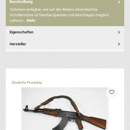
Beschreibung
Teilweise zerlegbar, wie auf den Bildern erkennbar!Die
Schulterstütze ist fixierbar.Spannen und Abschlagen möglich.
Lieferun…
Mehr
Eigenschaften
Hersteller
Produktgalerie überspringen
Ähnliche Produkte