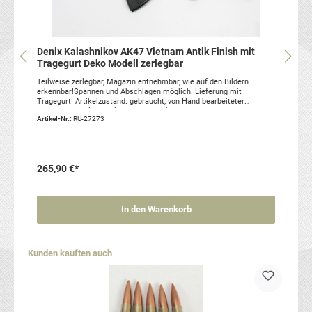
Denix Kalashnikov AK47 Vietnam Antik Finish mit
Tragegurt Deko Modell zerlegbar
Teilweise zerlegbar, Magazin entnehmbar, wie auf den Bildern
erkennbar!Spannen und Abschlagen möglich. Lieferung mit
Tragegurt! Artikelzustand: gebraucht, von Hand bearbeiteter
Nachbau zu Dekozwecken / ohne Funktion.
Artikel-Nr.:
RU-27273
265,90 €*
In den Warenkorb
Produktgalerie überspringen
Kunden kauften auch