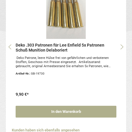
Deko .303 Patronen für Lee Enfield 5x Patronen
Schuß Munition Delaboriert
Deko Patrone, leere Hülse frei von gefährlichen und verbotenen
Stoffen, Geschoss mit Presse eingesetzt. Artikelzustand:
gebraucht, original Armeebestand Sie erhalten 5x Patronen, wie
abgebildet, neuwertiger Zustand.
Artikel-Nr.:
GB-19730
9,90 €*
In den Warenkorb
Produktgalerie überspringen
Kunden haben sich ebenfalls angesehen