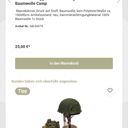
Baumwolle Camp
Reproduktion, Druck auf Stoff, Baumwolle, kein Polyester!Maße ca.
150x90cm Artikelzustand: neu, SammleranfertigungMaterial 100%
Baumwolle 1x Stück
Artikel-Nr.:
GB-36970
25,00 €*
In den Warenkorb
Produktgalerie überspringen
Kunden haben sich ebenfalls angesehen
Tipp