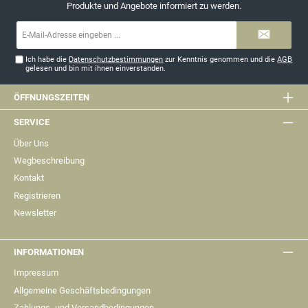
Produkte und Angebote informiert zu werden.
E-
Mail-
Adresse*
Ich habe die
Datenschutzbestimmungen
zur Kenntnis genommen und die
AGB
gelesen und bin mit ihnen einverstanden.
ÖFFNUNGSZEITEN
SERVICE
Über Uns
Wegbeschreibung
Kontakt
Registrieren
Newsletter
INFORMATIONEN
Impressum
Allgemeine Geschäftsbedingungen
Zahlungs- und Versandbedingungen