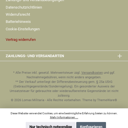
Datenschutzrichtlinien
Widerrufsrecht
Batteriehinweis
Cookie-Einstellungen
Vertrag widerrufen
ZAHLUNGS- UND VERSANDARTEN
* Alle Preise inkl. gesetzl. Mehrwertsteuer zzgl.
Versandkosten
und ggf.
Nachnahmegebühren, wenn nicht anders angegeben.
** Der Verkauf unterliegt der Differenzbesteuerung gem. § 25a UStG
(Gebrauchtgegenstände/Sonderregelung). Ein gesonderter Ausweis der
Umsatzsteuer für gebrauchte oder wiederaufbereitete Gegenstände ist nicht
zulässig.
© 2026 Lomax Militaria - Alle Rechte vorbehalten. Theme by
ThemeWare®
Diese Website verwendet Cookies, um eine bestmögliche Erfahrung bieten zu können.
Mehr Informationen ...
Nur technisch notwendige
Konfigurieren