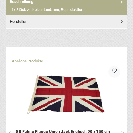
Beschreibung
1x Stück Artikelzustand: neu, Reproduktion
Hersteller
Produktgalerie überspringen
Ähnliche Produkte
GB Fahne Flagge Union Jack Englisch 90 x 150 cm