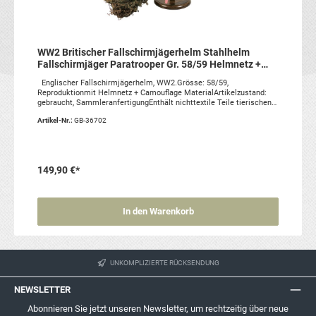
WW2 Britischer Fallschirmjägerhelm Stahlhelm
Fallschirmjäger Paratrooper Gr. 58/59 Helmnetz +
Camo Material
Englischer Fallschirmjägerhelm, WW2.Grösse: 58/59,
Reproduktionmit Helmnetz + Camouflage MaterialArtikelzustand:
gebraucht, SammleranfertigungEnthält nichttextile Teile tierischen
Usprungs.
Artikel-Nr.:
GB-36702
149,90 €*
In den Warenkorb
UNKOMPLIZIERTE RÜCKSENDUNG
NEWSLETTER
Abonnieren Sie jetzt unseren Newsletter, um rechtzeitig über neue