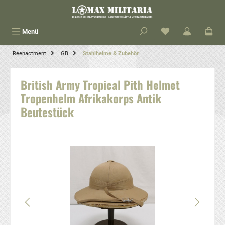
alt springen
Menü
Reenactment
GB
Stahlhelme & Zubehör
British Army Tropical Pith Helmet
Tropenhelm Afrikakorps Antik
Beutestück
Bildergalerie überspringen