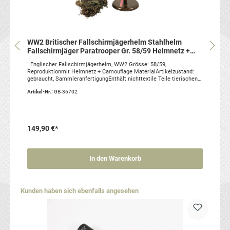
WW2 Britischer Fallschirmjägerhelm Stahlhelm
Fallschirmjäger Paratrooper Gr. 58/59 Helmnetz +
Camo Material
Englischer Fallschirmjägerhelm, WW2.Grösse: 58/59,
Reproduktionmit Helmnetz + Camouflage MaterialArtikelzustand:
gebraucht, SammleranfertigungEnthält nichttextile Teile tierischen
Usprungs.
Artikel-Nr.:
GB-36702
149,90 €*
In den Warenkorb
Produktgalerie überspringen
Kunden haben sich ebenfalls angesehen