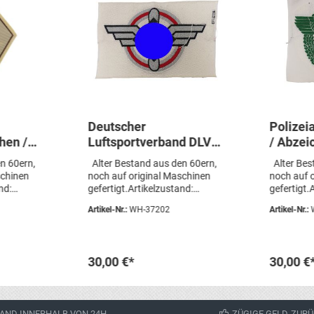
Deutscher
Polizei
hen /
Luftsportverband DLV
/ Abzei
ür
Abzeichen /
Schutzp
n 60ern,
Alter Bestand aus den 60ern,
Alter Bes
er HJ
Brustabzeichen für
Sporth
schinen
noch auf original Maschinen
noch auf 
bt
Sporthemd
Maschi
nd:
gefertigt.Artikelzustand:
gefertigt.
gebraucht, aus
gebraucht
Maschinengewebt
Artikel-Nr.:
WH-37202
Artikel-Nr.:
gGesamtg
SammlungsauflösungGesamtg
Sammlung
erhalten
röße 7 x 11.5cm Sie erhalten
röße 10 x 
n Artikel!
genau den abgebildeten Artikel!
genau den 
30,00 €*
30,00 €
korb
In den Warenkorb
In 
AND INNERHALB VON 24H
ZÜGIGE GELD-ZURÜ