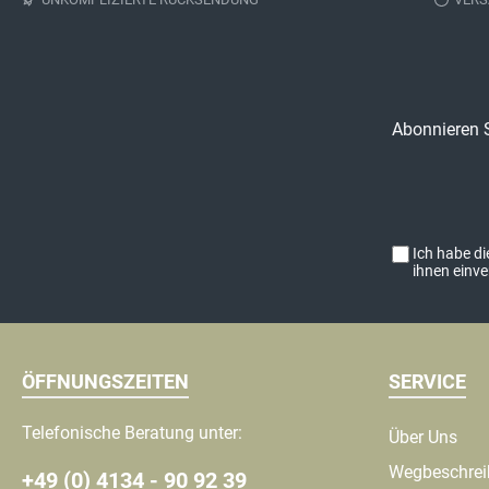
Abonnieren S
Ich habe d
ihnen einv
ÖFFNUNGSZEITEN
SERVICE
Telefonische Beratung unter:
Über Uns
Wegbeschre
+49 (0) 4134 - 90 92 39