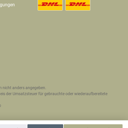
ngungen
 nicht anders angegeben.
is der Umsatzsteuer für gebrauchte oder wiederaufbereitete
®