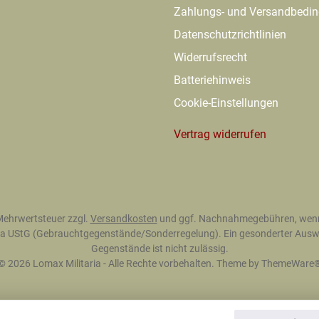
Zahlungs- und Versandbedi
Datenschutzrichtlinien
Widerrufsrecht
Batteriehinweis
Cookie-Einstellungen
Vertrag widerrufen
. Mehrwertsteuer zzgl.
Versandkosten
und ggf. Nachnahmegebühren, wenn
 25a UStG (Gebrauchtgegenstände/Sonderregelung). Ein gesonderter Auswe
Gegenstände ist nicht zulässig.
© 2026 Lomax Militaria - Alle Rechte vorbehalten. Theme by
ThemeWare