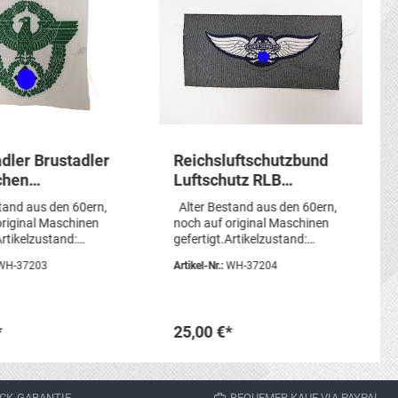
adler Brustadler
Reichsluftschutzbund
chen
Luftschutz RLB
olizei für
Brustabzeichen für
tand aus den 60ern,
Alter Bestand aus den 60ern,
emd
Mannschaften
original Maschinen
noch auf original Maschinen
nengewebt
Maschinengewebt
Artikelzustand:
gefertigt.Artikelzustand:
, aus
gebraucht, aus
WH-37203
Artikel-Nr.:
WH-37204
sauflösungGesamtg
SammlungsauflösungGesamtg
11cm Sie erhalten
röße 12.5 x 5.5cm Sie erhalten
abgebildeten Artikel!
genau den abgebildeten Artikel!
*
25,00 €*
den Warenkorb
In den Warenkorb
CK-GARANTIE
BEQUEMER KAUF VIA PAYPAL