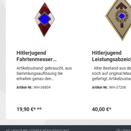
Hitlerjugend
Hitlerjugend
Fahrtenmesser
Leistungsabzeic
Griffeinlage H.J. Salmi
Stoffabzeichen f
Artikelzustand: gebraucht, aus
Alter Bestand aus de
Raute HJ Messer
Leistungen in d
Sammlungsauflösung Sie
noch auf original Ma
Maschinengewe
erhalten genau den
gefertigt.Artikelzusta
abgebildeten Artikel!
gebraucht, aus
umgelegt
Artikel-Nr.:
WH-36804
Artikel-Nr.:
WH-37206
Sammlungsauflösun
röße 9.8 x 6.6cm Sie 
genau den abgebildete
19,90 €*
**
40,00 €*
In den Warenkorb
In den Waren
UNKOMPLIZIERTE RÜCKSENDUNG
VERS