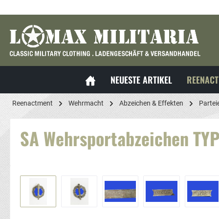
springen
Zur Hauptnavigation springen
NEUESTE ARTIKEL
REENACT
Reenactment
Wehrmacht
Abzeichen & Effekten
Partei
SA Wehrsportabzeichen TYP
Bildergalerie überspringen