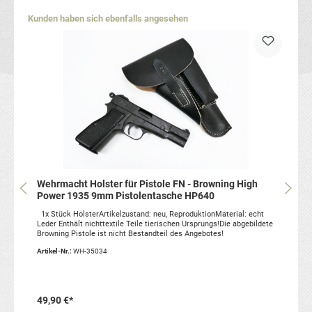
Produktgalerie überspringen
Kunden haben sich ebenfalls angesehen
Wehrmacht Holster für Pistole FN - Browning High
Power 1935 9mm Pistolentasche HP640
1x Stück HolsterArtikelzustand: neu, ReproduktionMaterial: echt
Leder Enthält nichttextile Teile tierischen Ursprungs!Die abgebildete
Browning Pistole ist nicht Bestandteil des Angebotes!
Artikel-Nr.:
WH-35034
49,90 €*