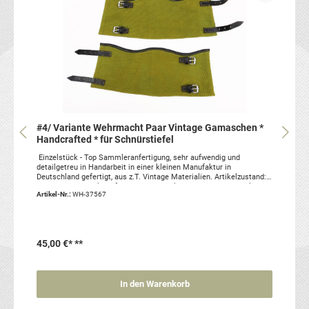
#4/ Variante Wehrmacht Paar Vintage Gamaschen *
Handcrafted * für Schnürstiefel
Einzelstück - Top Sammleranfertigung, sehr aufwendig und
detailgetreu in Handarbeit in einer kleinen Manufaktur in
Deutschland gefertigt, aus z.T. Vintage Materialien. Artikelzustand:
gebraucht, SammleranfertigungSie erhalten genau das abgebildete
Artikel-Nr.:
WH-37567
Paar!
45,00 €*
**
In den Warenkorb