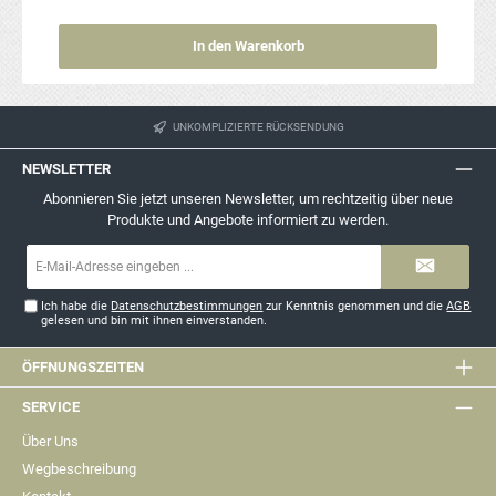
In den Warenkorb
UNKOMPLIZIERTE RÜCKSENDUNG
NEWSLETTER
Abonnieren Sie jetzt unseren Newsletter, um rechtzeitig über neue
Produkte und Angebote informiert zu werden.
E-
Mail-
Adresse*
Ich habe die
Datenschutzbestimmungen
zur Kenntnis genommen und die
AGB
gelesen und bin mit ihnen einverstanden.
ÖFFNUNGSZEITEN
SERVICE
Über Uns
Wegbeschreibung