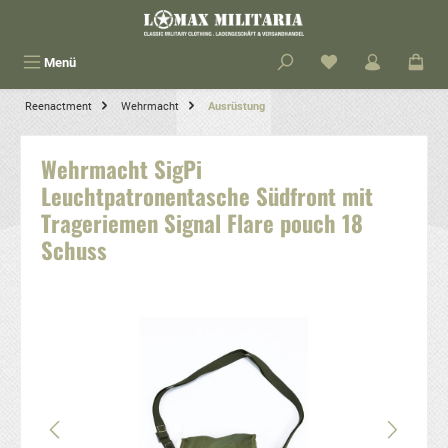
alt springen
Menü
Reenactment
Wehrmacht
Ausrüstung
Wehrmacht SigPi
Leuchtpatronentasche Südfront mit
Trageriemen Signal Flare pouch 18
Schuss
Bildergalerie überspringen