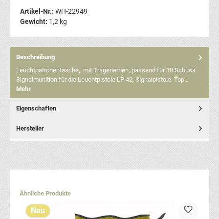
Artikel-Nr.:
WH-22949
Gewicht:
1,2 kg
Beschreibung
Leuchtpatronentasche, mit Trageriemen, passend für 18 Schuss
Signalmunition für die Leuchtpistole LP 42, Signalpistole. Top…
Mehr
Eigenschaften
Hersteller
Produktgalerie überspringen
Ähnliche Produkte
Neu