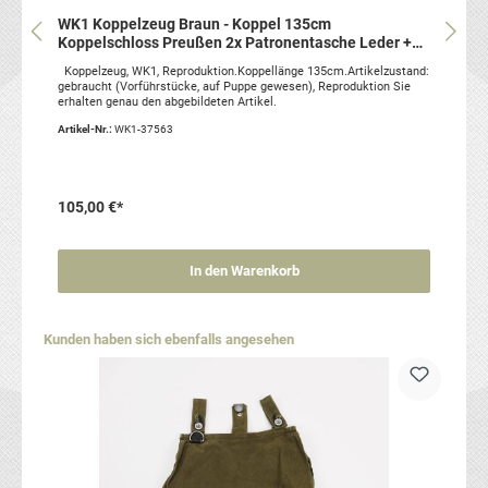
WK1 Koppelzeug Braun - Koppel 135cm
Koppelschloss Preußen 2x Patronentasche Leder +
Trageriemen
Koppelzeug, WK1, Reproduktion.Koppellänge 135cm.Artikelzustand:
gebraucht (Vorführstücke, auf Puppe gewesen), Reproduktion Sie
erhalten genau den abgebildeten Artikel.
Artikel-Nr.:
WK1-37563
105,00 €*
In den Warenkorb
Produktgalerie überspringen
Kunden haben sich ebenfalls angesehen