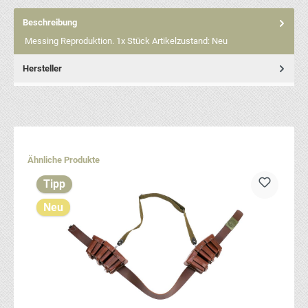
Beschreibung
Messing Reproduktion. 1x Stück Artikelzustand: Neu
Hersteller
Produktgalerie überspringen
Ähnliche Produkte
Tipp
Neu