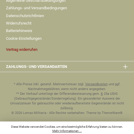
Allgemeine Geschäftsbedingungen
Zahlungs- und Versandbedingungen
Datenschutzrichtlinien
Widerrufsrecht
Batteriehinweis
Cookie-Einstellungen
Vertrag widerrufen
ZAHLUNGS- UND VERSANDARTEN
* Alle Preise inkl. gesetzl. Mehrwertsteuer zzgl.
Versandkosten
und ggf.
Nachnahmegebühren, wenn nicht anders angegeben.
** Der Verkauf unterliegt der Differenzbesteuerung gem. § 25a UStG
(Gebrauchtgegenstände/Sonderregelung). Ein gesonderter Ausweis der
Umsatzsteuer für gebrauchte oder wiederaufbereitete Gegenstände ist nicht
zulässig.
© 2026 Lomax Militaria - Alle Rechte vorbehalten. Theme by
ThemeWare®
Diese Website verwendet Cookies, um eine bestmögliche Erfahrung bieten zu können.
Mehr Informationen ...