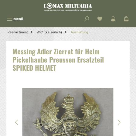
alt springen
Menü
Reenactment
WK1 (kaiserlich)
Ausrüstung
Messing Adler Zierrat für Helm
Pickelhaube Preussen Ersatzteil
SPIKED HELMET
Bildergalerie überspringen