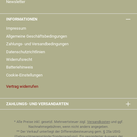
Newsletter
INFORMATIONEN
Impressum
Allgemeine Geschäftsbedingungen
Zahlungs- und Versandbedingungen
Datenschutzrichtlinien
Widerrufsrecht
Batteriehinweis
Cookie-Einstellungen
Vertrag widerrufen
ZAHLUNGS- UND VERSANDARTEN
* Alle Preise inkl. gesetzl. Mehrwertsteuer zzgl.
Versandkosten
und ggf.
Nachnahmegebühren, wenn nicht anders angegeben.
** Der Verkauf unterliegt der Differenzbesteuerung gem. § 25a UStG
(Gebrauchtgegenstände/Sonderregelung). Ein gesonderter Ausweis der