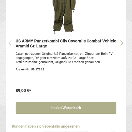
US ARMY Panzerkombi Oliv Coveralls Combat Vehicle
Aramid Gr. Large
Guter, getragener Original US Panzerkombi, ein Zipper am Bein RV
abgegangen, RV geht trotzdem auf/ zu.Gr. Large Short
Artikelzustand: gebraucht, OriginalSie erhalten genau den
abgebildeten Artikel
Artikel-Nr.:
US-37312
89,00 €*
In den Warenkorb
Produktgalerie überspringen
Kunden haben sich ebenfalls angesehen