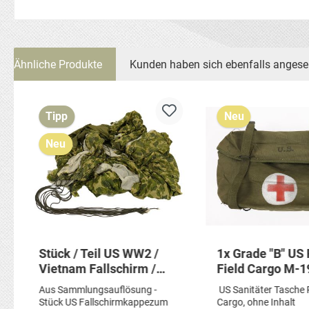
Ähnliche Produkte
Kunden haben sich ebenfalls anges
Produktgalerie überspringen
Tipp
Neu
Neu
Stück / Teil US WW2 /
1x Grade "B" US
Vietnam Fallschirm /
Field Cargo M-
Fallschirmkappe zum
Medic Sanitäter
Aus Sammlungsauflösung -
US Sanitäter Tasche 
Basteln / als Deko
Red Cross Rotkr
Stück US Fallschirmkappezum
Cargo, ohne Inhalt