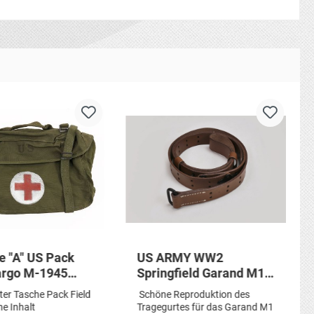
e "A" US Pack
US ARMY WW2
argo M-1945
Springfield Garand M1
anitäter Tasche
Trageriemen Leder
ter Tasche Pack Field
Schöne Reproduktion des
ss Rotkreuz
Gewehr Riemen Riffle
e Inhalt
Tragegurtes für das Garand M1