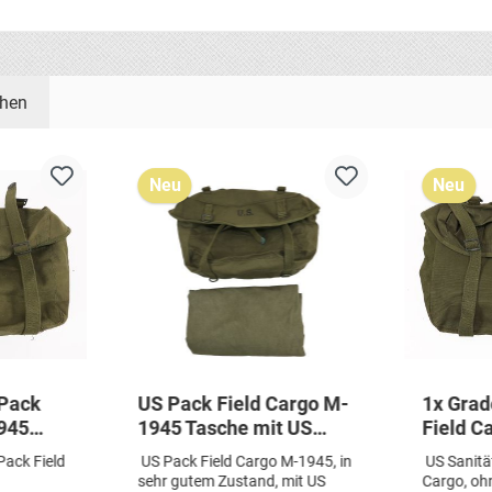
ehen
Neu
Neu
 Pack
US Pack Field Cargo M-
1x Grad
1945
1945 Tasche mit US
Field C
 Tasche
Shelter Zeltbahn
Medic S
Pack Field
US Pack Field Cargo M-1945, in
US Sanitä
euz
Zeltplane 1945 oliv
Red Cro
sehr gutem Zustand, mit US
Cargo, ohn