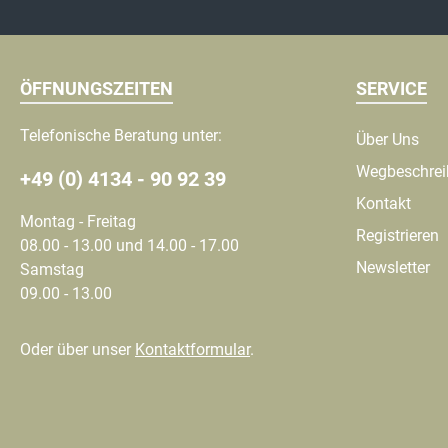
ÖFFNUNGSZEITEN
SERVICE
Telefonische Beratung unter:
Über Uns
Wegbeschre
+49 (0) 4134 - 90 92 39
Kontakt
Montag - Freitag
Registrieren
08.00 - 13.00 und 14.00 - 17.00
Newsletter
Samstag
09.00 - 13.00
Oder über unser
Kontaktformular
.