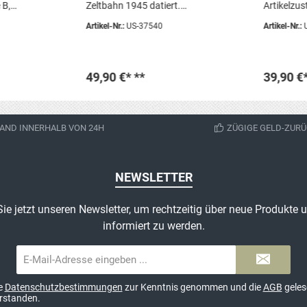
 B,
Zeltbahn 1945 datiert.
Artikelzus
x Stück
Artikelzustand: gebraucht,
unbenutzt
Artikel-Nr.:
US-37540
Artikel-Nr.:
chwertig,
Original Sie erhalten genau den
1x Stück
ngel, z.B.
abgebildeten Artikel
49,90 €*
**
39,90 €
korb
In den Warenkorb
In 
AND INNERHALB VON 24H
ZÜGIGE GELD-ZURÜ
NEWSLETTER
ie jetzt unseren Newsletter, um rechtzeitig über neue Produkte
informiert zu werden.
E-
Mail-
Adresse*
ie
Datenschutzbestimmungen
zur Kenntnis genommen und die
AGB
geles
erstanden.