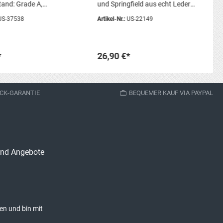
Sling
tand: Grade A,
und Springfield aus echt Leder,
e Depotware, Original
2-teilig. 100% Büffelleder Breite:
US-37538
Artikel-Nr.:
US-22149
3,2 cmLänge: 123 cm
Artikelzustand: neu,
Reproduktion
*
26,90 €*
den Warenkorb
In den Warenkorb
CK-GARANTIE
BEQUEMER KAUF VIA PAYPAL
 und Angebote
en und bin mit