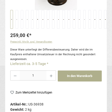
259,00 €*
Preise inkl. MwSt. zzgl. Versandkosten
Diese Ware unterliegt der Differenzbesteuerung. Daher wird die im
Kaufpreis enthaltene Umsatzsteuer in der Rechnung nicht gesondert
ausgewiesen.
Lieferzeit ca. 3-5 Tage *
Produkt Anzahl: Gib den gewünschten Wert ein oder benutze die Schaltflächen um die Anzahl
In den Warenkorb
Zum Merkzettel hinzufügen
Artikel-Nr.:
US-36938
Gewicht:
2 kg