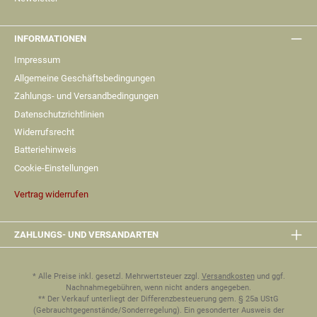
INFORMATIONEN
Impressum
Allgemeine Geschäftsbedingungen
Zahlungs- und Versandbedingungen
Datenschutzrichtlinien
Widerrufsrecht
Batteriehinweis
Cookie-Einstellungen
Vertrag widerrufen
ZAHLUNGS- UND VERSANDARTEN
* Alle Preise inkl. gesetzl. Mehrwertsteuer zzgl.
Versandkosten
und ggf.
Nachnahmegebühren, wenn nicht anders angegeben.
** Der Verkauf unterliegt der Differenzbesteuerung gem. § 25a UStG
(Gebrauchtgegenstände/Sonderregelung). Ein gesonderter Ausweis der