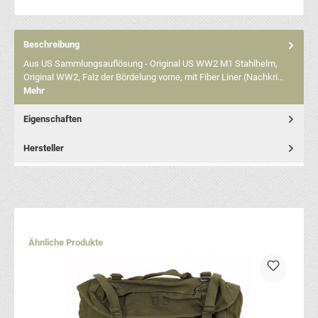
Beschreibung
Aus US Sammlungsauflösung - Original US WW2 M1 Stahlhelm,
Original WW2, Falz der Bördelung vorne, mit Fiber Liner (Nachkri…
Mehr
Eigenschaften
Hersteller
Produktgalerie überspringen
Ähnliche Produkte