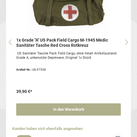
1x Grade "A" US Pack Field Cargo M-1945 Medic
Sanitäter Tasche Red Cross Rotkreuz
US Sanitäter Tasche Pack Field Cargo, ohne Inhalt Artikelzustand:
Grade A, unbenutzte Depotware, Original 1x Stück
Artikel-Nr.:
US-37538
39,90 €*
In den Warenkorb
Produktgalerie überspringen
Kunden haben sich ebenfalls angesehen