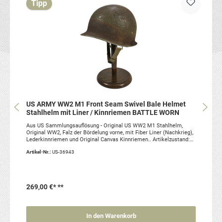
Tipp
US ARMY WW2 M1 Front Seam Swivel Bale Helmet
Stahlhelm mit Liner / Kinnriemen BATTLE WORN
Aus US Sammlungsauflösung - Original US WW2 M1 Stahlhelm,
Original WW2, Falz der Bördelung vorne, mit Fiber Liner (Nachkrieg),
Lederkinnriemen und Original Canvas Kinnriemen.. Artikelzustand:
gebraucht, Original Ein sehr schönes Sammlerstück! Sie kaufen
Artikel-Nr.:
US-36943
genau den abgebildeten Helm!
269,00 €*
**
In den Warenkorb