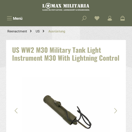
alt springen
Menü
Reenactment
US
Ausrüstung
US WW2 M30 Military Tank Light
Instrument M30 With Lightning Control
Bildergalerie überspringen