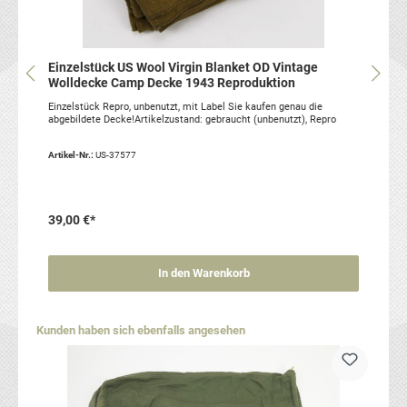
Einzelstück US Wool Virgin Blanket OD Vintage
Wolldecke Camp Decke 1943 Reproduktion
Einzelstück Repro, unbenutzt, mit Label Sie kaufen genau die
abgebildete Decke!Artikelzustand: gebraucht (unbenutzt), Repro
Artikel-Nr.:
US-37577
39,00 €*
In den Warenkorb
Produktgalerie überspringen
Kunden haben sich ebenfalls angesehen