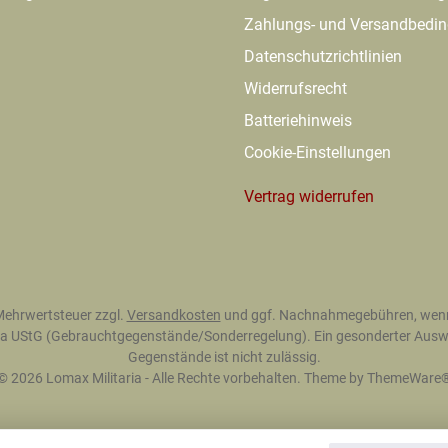
Zahlungs- und Versandbedi
Datenschutzrichtlinien
Widerrufsrecht
Batteriehinweis
Cookie-Einstellungen
Vertrag widerrufen
. Mehrwertsteuer zzgl.
Versandkosten
und ggf. Nachnahmegebühren, wenn
 25a UStG (Gebrauchtgegenstände/Sonderregelung). Ein gesonderter Auswe
Gegenstände ist nicht zulässig.
© 2026 Lomax Militaria - Alle Rechte vorbehalten. Theme by
ThemeWare