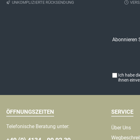
UNKOMPLIZIERTE RÜCKSENDUNG
VERS
abgebildeten Artikel
Abonnieren S
Ich habe d
ihnen einv
ÖFFNUNGSZEITEN
SERVICE
Telefonische Beratung unter:
Über Uns
Wegbeschre