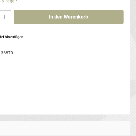
3-5 Tage *
ib den gewünschten Wert ein oder benutze die Schaltflächen um die Anzahl zu erhö
In den Warenkorb
tel hinzufügen
-36870
g