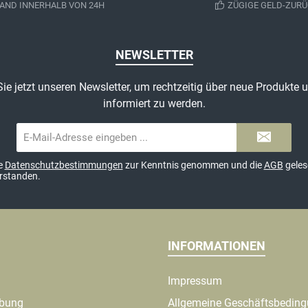
AND INNERHALB VON 24H
ZÜGIGE GELD-ZURÜ
NEWSLETTER
ie jetzt unseren Newsletter, um rechtzeitig über neue Produkte
informiert zu werden.
E-
Mail-
Adresse*
ie
Datenschutzbestimmungen
zur Kenntnis genommen und die
AGB
geles
erstanden.
INFORMATIONEN
Impressum
ibung
Allgemeine Geschäftsbedin