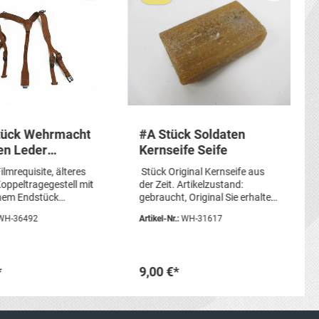
stück Wehrmacht
#A Stück Soldaten
en Leder
Kernseife Seife
ragegestell
ilmrequisite, älteres
Stück Original Kernseife aus
uisite
oppeltragegestell mit
der Zeit. Artikelzustand:
chem Endstück
gebraucht, Original Sie erhalten
ndigt. Tragespuren,
genau das abgebildete Stück
WH-36492
Artikel-Nr.:
WH-31617
e Patina, fast wie
Seife.
 aus dem
elzustand:
, Nachkriegs
*
9,00 €*
. Sie erhalten genau
ldeten Artikel.
den Warenkorb
In den Warenkorb