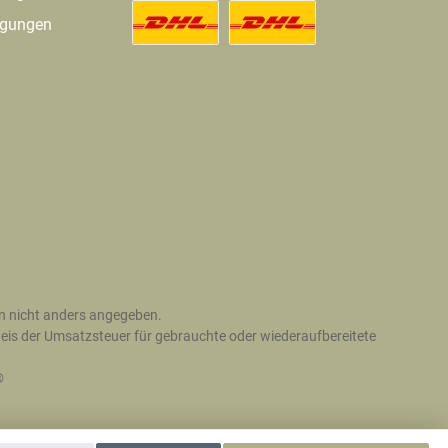
ngungen
 nicht anders angegeben.
is der Umsatzsteuer für gebrauchte oder wiederaufbereitete
®