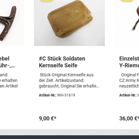
ebel
#C Stück Soldaten
Einzel
ühr-,
Kernseife Seife
Y-Riem
Koppelt
tand:
Stück Original Kernseife aus
Original F
TIK
Filmreq
e erhalten
der Zeit. Artikelzustand:
CZ Army K
n Artikel
gebraucht, Original Sie erhalten
neuzeitli
genau das abgebildete Stück
vervollstä
Artikel-Nr.:
WH-31619
Artikel-Nr.:
Seife.
sehr schön
Originale
WW2.Artik
gebraucht
9,00 €*
36,00 €
Armeeware
den abgebi
korb
In den Warenkorb
In 