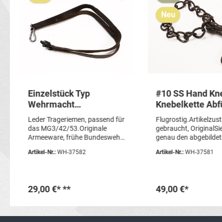
Neu
Einzelstück Typ
#10 SS Hand Kn
Wehrmacht
Knebelkette Abf
Trageriemen Leder für
Vorführ- oder
Leder Trageriemen, passend für
Flugrostig.Artikelzus
Maschinengewehr
Knebelkette AN
das MG3/42/53.Originale
gebraucht, OriginalSi
MG42 Lederriemen MG
Armeeware, frühe Bundeswehr,
genau den abgebildete
keine Reproduktion, sehr
DEFEKT
Artikel-Nr.:
WH-37582
Artikel-Nr.:
WH-37581
schöne Alterspatina,DEFEKT/
Stift am Griffstückverschluß
fehlt! Nur noch zur Deko, oder
man schafft eine
29,00 €*
**
49,00 €*
Reparatur......Artikelzustand:
gebraucht, Armeeware
Nachkrieg (Bundeswehr) Sie
In den Warenkorb
In den Waren
erhalten genau den