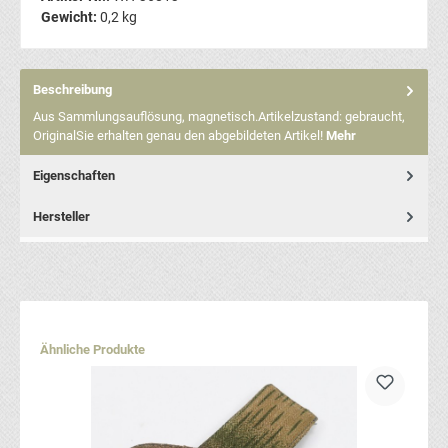
Gewicht:
0,2 kg
Beschreibung
Aus Sammlungsauflösung, magnetisch.Artikelzustand: gebraucht,
OriginalSie erhalten genau den abgebildeten Artikel!
Mehr
Eigenschaften
Hersteller
Produktgalerie überspringen
Ähnliche Produkte