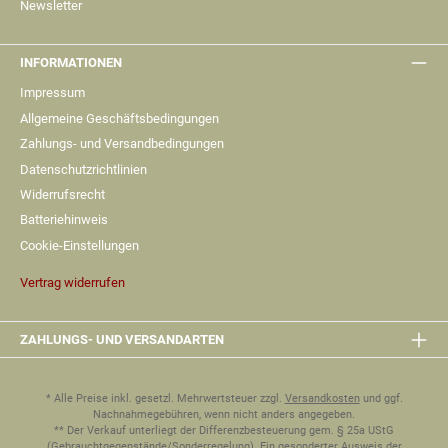
Newsletter
INFORMATIONEN
Impressum
Allgemeine Geschäftsbedingungen
Zahlungs- und Versandbedingungen
Datenschutzrichtlinien
Widerrufsrecht
Batteriehinweis
Cookie-Einstellungen
Vertrag widerrufen
ZAHLUNGS- UND VERSANDARTEN
* Alle Preise inkl. gesetzl. Mehrwertsteuer zzgl.
Versandkosten
und ggf.
Nachnahmegebühren, wenn nicht anders angegeben.
** Der Verkauf unterliegt der Differenzbesteuerung gem. § 25a UStG
(Gebrauchtgegenstände/Sonderregelung). Ein gesonderter Ausweis der