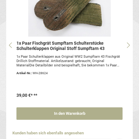
1x Paar Fischgrät Sumpftarn Schulterstücke
Schulterklappen Original Stoff Sumpftarn 43
1x Paar Schulterklappen aus Original WW2 Sumpftarn 43 Fischgrät
Drillich Stoffmaterial. Artikelzustand: gebraucht, Original
MaterialDie Detailbilder sind beispielhaft, Sie bekommen 1x Paar
aus dem Lot.
Artikel-Nr.:
WH-28624
39,00 €*
**
In den Warenkorb
Produktgalerie überspringen
Kunden haben sich ebenfalls angesehen