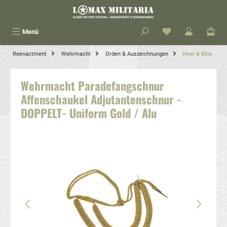
alt springen
Menü
Reenactment
Wehrmacht
Orden & Auszeichnungen
Heer & Elite
Wehrmacht Paradefangschnur
Affenschaukel Adjutantenschnur -
DOPPELT- Uniform Gold / Alu
Bildergalerie überspringen