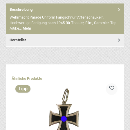
Beschreibung
Wehrmacht Parade Uniform Fangschnur "Affenschaukel".
Hochwertige Fertigung nach 1945 für Theater, Film, Sammler. Top!
Artike…
Mehr
Hersteller
Produktgalerie überspringen
Ähnliche Produkte
Tipp