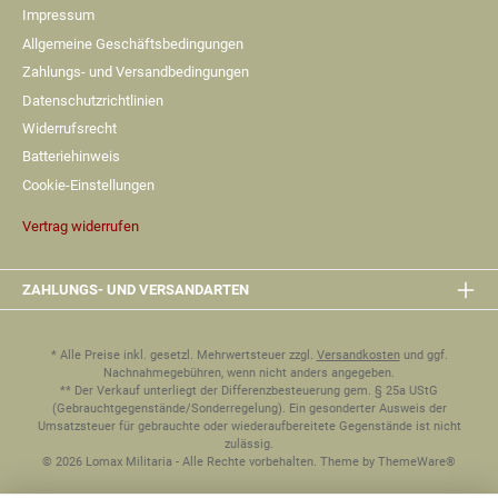
Impressum
Allgemeine Geschäftsbedingungen
Zahlungs- und Versandbedingungen
Datenschutzrichtlinien
Widerrufsrecht
Batteriehinweis
Cookie-Einstellungen
Vertrag widerrufen
ZAHLUNGS- UND VERSANDARTEN
* Alle Preise inkl. gesetzl. Mehrwertsteuer zzgl.
Versandkosten
und ggf.
Nachnahmegebühren, wenn nicht anders angegeben.
** Der Verkauf unterliegt der Differenzbesteuerung gem. § 25a UStG
(Gebrauchtgegenstände/Sonderregelung). Ein gesonderter Ausweis der
Umsatzsteuer für gebrauchte oder wiederaufbereitete Gegenstände ist nicht
zulässig.
© 2026 Lomax Militaria - Alle Rechte vorbehalten. Theme by
ThemeWare®