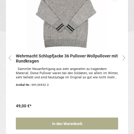
Wehrmacht Schlupfjacke 36 Pullover Wollpullover mit
Rundkragen
Sammler Neuanfertigung aus sehr angenehm zu tragendem
Material. Diese Pullover waren bei den Soldaten, vor allem im Winter,
sehr beliebt und sind heutzutage im Original so gut wie nicht mehr
zu bekommen, da fast alle nach dem Krieg zivil aufgetragen wurden.
Artikel-Nr.:
WH-36932.3
1 Stück nach GrößenauswahlS-XXL Artikelzustand: neu,
Reproduktion Material: 50% Wolle, 50% Polyacryl
49,00 €*
In den Warenkorb