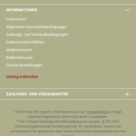
INFORMATIONEN
Impressum
Allgemeine Geschäftsbedingungen
Zahlungs- und Versandbedingungen
Datenschutzrichtlinien
Widerrufsrecht
Batteriehinweis
Cookie-Einstellungen
Vertrag widerrufen
ZAHLUNGS- UND VERSANDARTEN
* Alle Preise inkl. gesetzl. Mehrwertsteuer zzgl.
Versandkosten
und ggf.
Nachnahmegebühren, wenn nicht anders angegeben.
** Der Verkauf unterliegt der Differenzbesteuerung gem. § 25a UStG
(Gebrauchtgegenstände/Sonderregelung). Ein gesonderter Ausweis der
Umsatzsteuer für gebrauchte oder wiederaufbereitete Gegenstände ist nicht