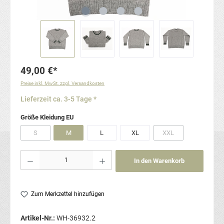
49,00 €*
Preise inkl. MwSt. zzgl. Versandkosten
Lieferzeit ca. 3-5 Tage *
auswählen
Größe Kleidung EU
S
M
L
XL
XXL
(Diese Option ist zurzeit nicht verfügbar.)
(Diese Option ist zurze
Produkt Anzahl: Gib den gewünschten Wert ein oder benutze die Schaltflächen um die Anzahl
In den Warenkorb
Zum Merkzettel hinzufügen
Artikel-Nr.:
WH-36932.2