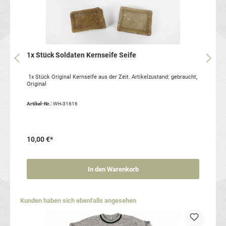
1x Stück Soldaten Kernseife Seife
1x Stück Original Kernseife aus der Zeit. Artikelzustand: gebraucht,
Original
Artikel-Nr.:
WH-31616
10,00 €*
In den Warenkorb
Produktgalerie überspringen
Kunden haben sich ebenfalls angesehen