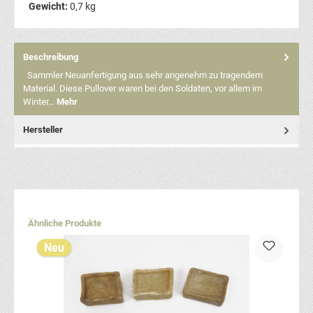
Gewicht:
0,7 kg
Beschreibung
Sammler Neuanfertigung aus sehr angenehm zu tragendem
Material. Diese Pullover waren bei den Soldaten, vor allem im
Winter…
Mehr
Hersteller
Produktgalerie überspringen
Ähnliche Produkte
Neu