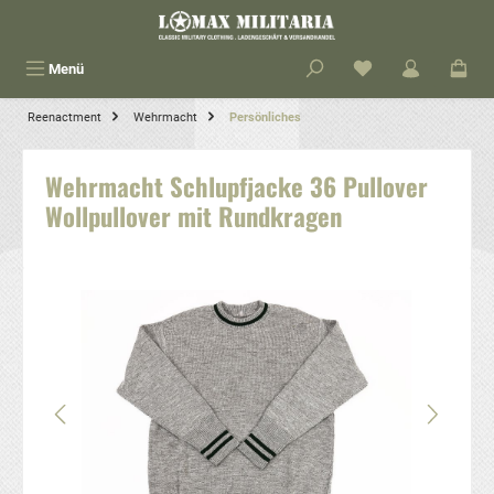
alt springen
Menü
Reenactment
Wehrmacht
Persönliches
Wehrmacht Schlupfjacke 36 Pullover
Wollpullover mit Rundkragen
Bildergalerie überspringen