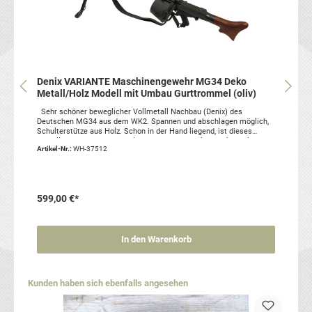
Denix VARIANTE Maschinengewehr MG34 Deko
Metall/Holz Modell mit Umbau Gurttrommel (oliv)
Sehr schöner beweglicher Vollmetall Nachbau (Denix) des
Deutschen MG34 aus dem WK2. Spannen und abschlagen möglich,
Schulterstütze aus Holz. Schon in der Hand liegend, ist dieses
Modell sehr nah am Original. Sehr gute OPTIK, kein Deko Teilesatz,
Artikel-Nr.:
WH-37512
nur ein Modell, 1:1 Replik.Mit Leder Trageriemen sowie
Gurttrommel (Jugo)Der Deckel lässt sich öffnen / abnehmen.Das
Zuführerunterteil wurde so bearbeitet, dass es -wie das Original-
sowohl eine Gurttrommel als auch einen Munitionsgurt aufnehmen
kann.Dies ist beim Standard-Denixmodell NICHT möglich.
599,00 €*
Artikelzustand: neu, Sammleranfertigung/ModellSie erhalten genau
das abgebildete MG34, inkl. der Gurttrommel und Tragriemen.
In den Warenkorb
Produktgalerie überspringen
Kunden haben sich ebenfalls angesehen