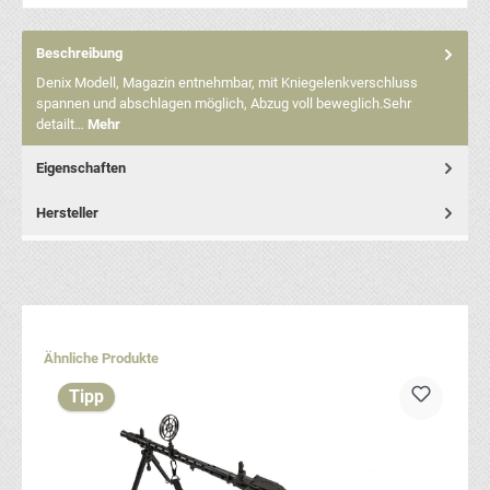
Beschreibung
Denix Modell, Magazin entnehmbar, mit Kniegelenkverschluss
spannen und abschlagen möglich, Abzug voll beweglich.Sehr
detailt…
Mehr
Eigenschaften
Hersteller
Produktgalerie überspringen
Ähnliche Produkte
Tipp