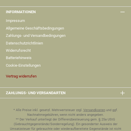
INFORMATIONEN
Impressum
Allgemeine Geschäftsbedingungen
Zahlungs- und Versandbedingungen
Datenschutzrichtlinien
Widerrufsrecht
Batteriehinweis
Cookie-Einstellungen
Vertrag widerrufen
ZAHLUNGS- UND VERSANDARTEN
* Alle Preise inkl. gesetzl. Mehrwertsteuer zzgl.
Versandkosten
und ggf.
Nachnahmegebühren, wenn nicht anders angegeben.
** Der Verkauf unterliegt der Differenzbesteuerung gem. § 25a UStG
(Gebrauchtgegenstände/Sonderregelung). Ein gesonderter Ausweis der
Umsatzsteuer für gebrauchte oder wiederaufbereitete Gegenstände ist nicht