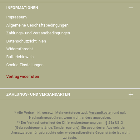
INFORMATIONEN
Impressum
Allgemeine Geschäftsbedingungen
Zahlungs- und Versandbedingungen
Datenschutzrichtlinien
Widerrufsrecht
Batteriehinweis
Cookie-Einstellungen
Vertrag widerrufen
ZAHLUNGS- UND VERSANDARTEN
* Alle Preise inkl. gesetzl. Mehrwertsteuer zzgl.
Versandkosten
und ggf.
Nachnahmegebühren, wenn nicht anders angegeben.
** Der Verkauf unterliegt der Differenzbesteuerung gem. § 25a UStG
(Gebrauchtgegenstände/Sonderregelung). Ein gesonderter Ausweis der
Umsatzsteuer für gebrauchte oder wiederaufbereitete Gegenstände ist nicht
zulässig.