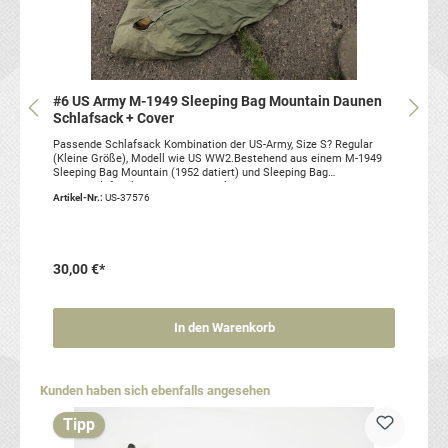
#6 US Army M-1949 Sleeping Bag Mountain Daunen
Schlafsack + Cover
Passende Schlafsack Kombination der US-Army, Size S? Regular
(Kleine Größe), Modell wie US WW2.Bestehend aus einem M-1949
Sleeping Bag Mountain (1952 datiert) und Sleeping Bag
Case.Schlafsack und Cover in stärker gebrauchtem Zustand, einige
Artikel-Nr.:
US-37576
kleine Risse/ Löcher, so dass einige kleinere Daunen frei
sind.Artikelzustand: gebraucht, original Sie erhalten genau den
abgebildeten Artikel!
30,00 €*
In den Warenkorb
Produktgalerie überspringen
Kunden haben sich ebenfalls angesehen
Tipp