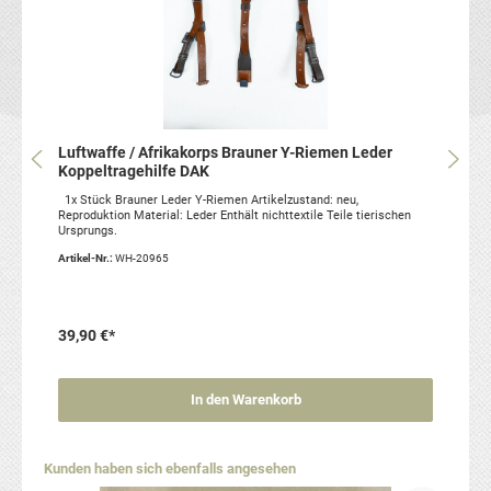
Luftwaffe / Afrikakorps Brauner Y-Riemen Leder
Koppeltragehilfe DAK
1x Stück Brauner Leder Y-Riemen Artikelzustand: neu,
Reproduktion Material: Leder Enthält nichttextile Teile tierischen
Ursprungs.
Artikel-Nr.:
WH-20965
39,90 €*
In den Warenkorb
Produktgalerie überspringen
Kunden haben sich ebenfalls angesehen