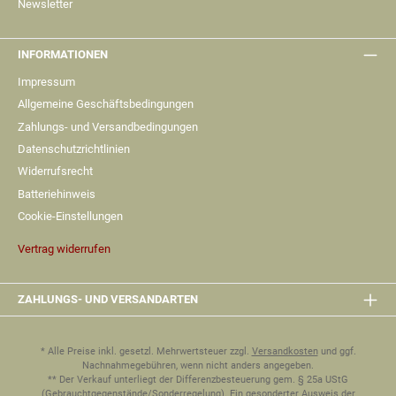
Newsletter
INFORMATIONEN
Impressum
Allgemeine Geschäftsbedingungen
Zahlungs- und Versandbedingungen
Datenschutzrichtlinien
Widerrufsrecht
Batteriehinweis
Cookie-Einstellungen
Vertrag widerrufen
ZAHLUNGS- UND VERSANDARTEN
* Alle Preise inkl. gesetzl. Mehrwertsteuer zzgl.
Versandkosten
und ggf.
Nachnahmegebühren, wenn nicht anders angegeben.
** Der Verkauf unterliegt der Differenzbesteuerung gem. § 25a UStG
(Gebrauchtgegenstände/Sonderregelung). Ein gesonderter Ausweis der