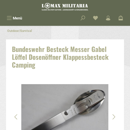
alt springen
Menü
Outdoor/Survival
Bundeswehr Besteck Messer Gabel
Löffel Dosenöffner Klappessbesteck
Camping
Bildergalerie überspringen