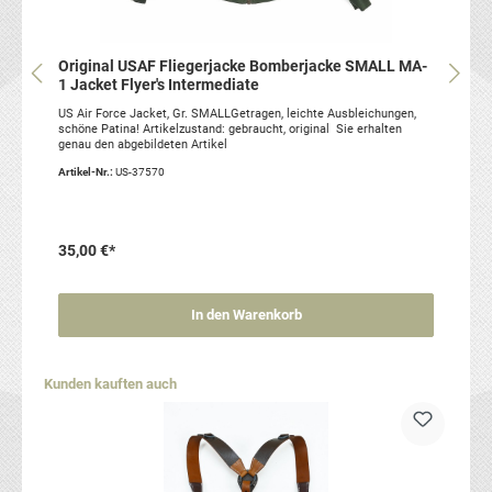
Original USAF Fliegerjacke Bomberjacke SMALL MA-
1 Jacket Flyer's Intermediate
US Air Force Jacket, Gr. SMALLGetragen, leichte Ausbleichungen,
schöne Patina! Artikelzustand: gebraucht, original Sie erhalten
genau den abgebildeten Artikel
Artikel-Nr.:
US-37570
35,00 €*
In den Warenkorb
Produktgalerie überspringen
Kunden kauften auch