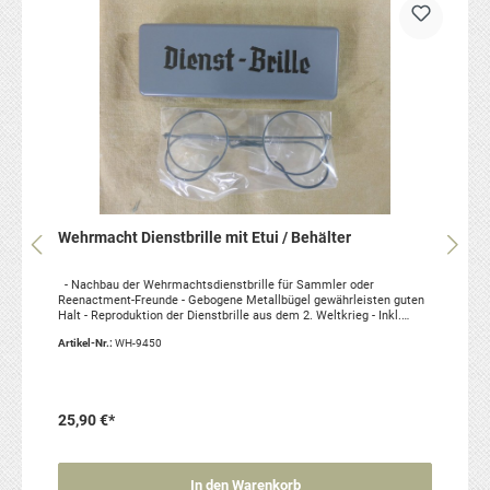
Wehrmacht Dienstbrille mit Etui / Behälter
- Nachbau der Wehrmachtsdienstbrille für Sammler oder
Reenactment-Freunde - Gebogene Metallbügel gewährleisten guten
Halt - Reproduktion der Dienstbrille aus dem 2. Weltkrieg - Inkl.
Metallbox mit Aufschrift in altdeutscher Schrift - 42,50 mm
Artikel-Nr.:
WH-9450
(Einheitsgröße) - Keine direkte Sehhilfe aber auch für Brillenträger
geeignet, da man sich die eigenen Stärken vom Optiker einsetzen
lassen kann. 1 Stück Artikelzustand: neu, Reproduktion
25,90 €*
In den Warenkorb