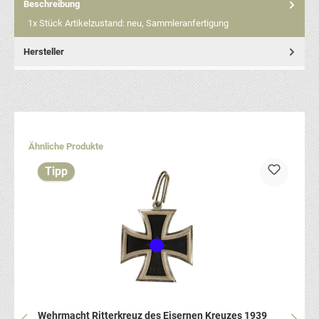
Beschreibung
1x Stück Artikelzustand: neu, Sammleranfertigung
Hersteller
Produktgalerie überspringen
Ähnliche Produkte
Tipp
Wehrmacht Ritterkreuz des Eisernen Kreuzes 1939