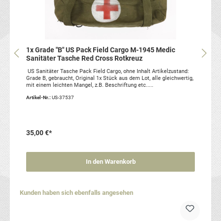
1x Grade "B" US Pack Field Cargo M-1945 Medic
Sanitäter Tasche Red Cross Rotkreuz
US Sanitäter Tasche Pack Field Cargo, ohne Inhalt Artikelzustand:
Grade B, gebraucht, Original 1x Stück aus dem Lot, alle gleichwertig,
mit einem leichten Mangel, z.B. Beschriftung etc.....
Artikel-Nr.:
US-37537
35,00 €*
In den Warenkorb
Produktgalerie überspringen
Kunden haben sich ebenfalls angesehen