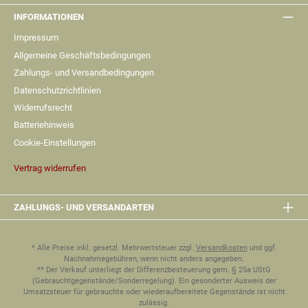
INFORMATIONEN
Impressum
Allgemeine Geschäftsbedingungen
Zahlungs- und Versandbedingungen
Datenschutzrichtlinien
Widerrufsrecht
Batteriehinweis
Cookie-Einstellungen
Vertrag widerrufen
ZAHLUNGS- UND VERSANDARTEN
* Alle Preise inkl. gesetzl. Mehrwertsteuer zzgl.
Versandkosten
und ggf.
Nachnahmegebühren, wenn nicht anders angegeben.
** Der Verkauf unterliegt der Differenzbesteuerung gem. § 25a UStG
(Gebrauchtgegenstände/Sonderregelung). Ein gesonderter Ausweis der
Umsatzsteuer für gebrauchte oder wiederaufbereitete Gegenstände ist nicht
zulässig.