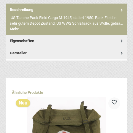
Beschreibung
US Tasche Pack Field Cargo M-1945, datiert 1950. Pack Field in
sehr gutem Depot Zustand. US WW2 Schlafsack aus Wolle, gebra…
Mehr
Eigenschaften
Hersteller
Produktgalerie überspringen
Ähnliche Produkte
Neu