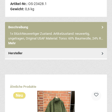
Artikel-Nr.:
OS-23428.1
Gewicht:
0,6 kg
Beschreibung
1x StückNeuwertiger Zustand. Artikelzustand: neuwertig,
ungetragen, Original USAF Material: Torso: 60% Baumwolle, 24% R…
Mehr
Hersteller
Produktgalerie überspringen
Ähnliche Produkte
Neu