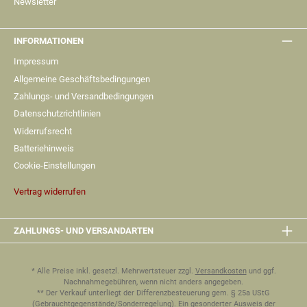
Newsletter
INFORMATIONEN
Impressum
Allgemeine Geschäftsbedingungen
Zahlungs- und Versandbedingungen
Datenschutzrichtlinien
Widerrufsrecht
Batteriehinweis
Cookie-Einstellungen
Vertrag widerrufen
ZAHLUNGS- UND VERSANDARTEN
* Alle Preise inkl. gesetzl. Mehrwertsteuer zzgl.
Versandkosten
und ggf.
Nachnahmegebühren, wenn nicht anders angegeben.
** Der Verkauf unterliegt der Differenzbesteuerung gem. § 25a UStG
(Gebrauchtgegenstände/Sonderregelung). Ein gesonderter Ausweis der