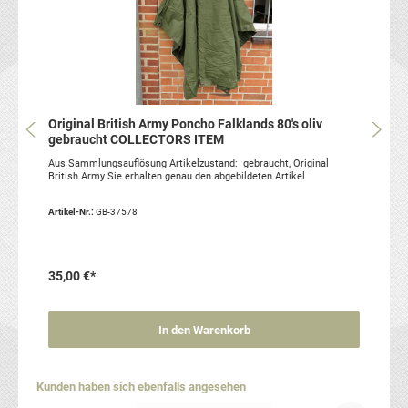
Original British Army Poncho Falklands 80's oliv
gebraucht COLLECTORS ITEM
Aus Sammlungsauflösung Artikelzustand: gebraucht, Original
British Army Sie erhalten genau den abgebildeten Artikel
Artikel-Nr.:
GB-37578
35,00 €*
In den Warenkorb
Produktgalerie überspringen
Kunden haben sich ebenfalls angesehen